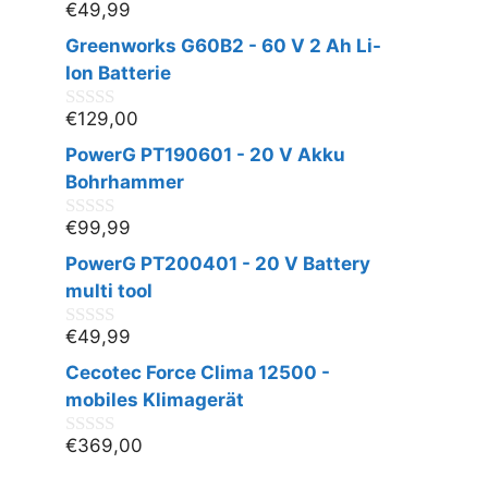
€
49,99
0
v
Greenworks G60B2 - 60 V 2 Ah Li-
o
n
Ion Batterie
5
€
129,00
0
v
PowerG PT190601 - 20 V Akku
o
n
Bohrhammer
5
€
99,99
0
v
PowerG PT200401 - 20 V Battery
o
n
multi tool
5
€
49,99
0
v
Cecotec Force Clima 12500 -
o
n
mobiles Klimagerät
5
€
369,00
0
v