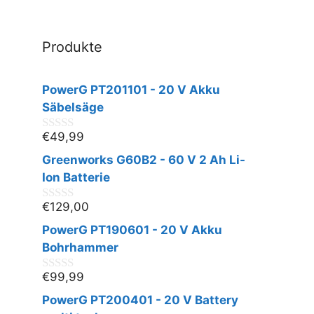
Produkte
PowerG PT201101 - 20 V Akku
Säbelsäge
€
49,99
0
v
Greenworks G60B2 - 60 V 2 Ah Li-
o
n
Ion Batterie
5
€
129,00
0
v
PowerG PT190601 - 20 V Akku
o
n
Bohrhammer
5
€
99,99
0
v
PowerG PT200401 - 20 V Battery
o