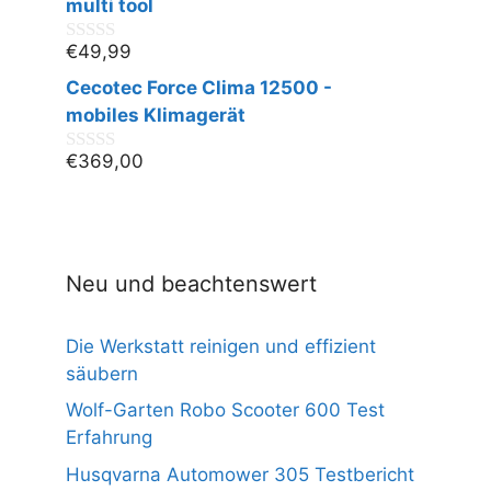
n
multi tool
5
€
49,99
0
v
Cecotec Force Clima 12500 -
o
n
mobiles Klimagerät
5
€
369,00
0
v
o
n
5
Neu und beachtenswert
Die Werkstatt reinigen und effizient
säubern
Wolf-Garten Robo Scooter 600 Test
Erfahrung
Husqvarna Automower 305 Testbericht