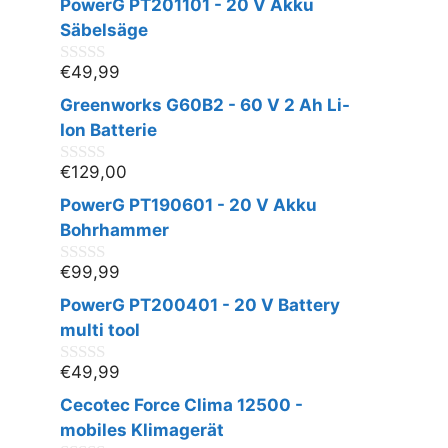
PowerG PT201101 - 20 V Akku
Säbelsäge
€
49,99
0
v
Greenworks G60B2 - 60 V 2 Ah Li-
o
n
Ion Batterie
5
€
129,00
0
v
PowerG PT190601 - 20 V Akku
o
n
Bohrhammer
5
€
99,99
0
v
PowerG PT200401 - 20 V Battery
o
n
multi tool
5
€
49,99
0
v
Cecotec Force Clima 12500 -
o
n
mobiles Klimagerät
5