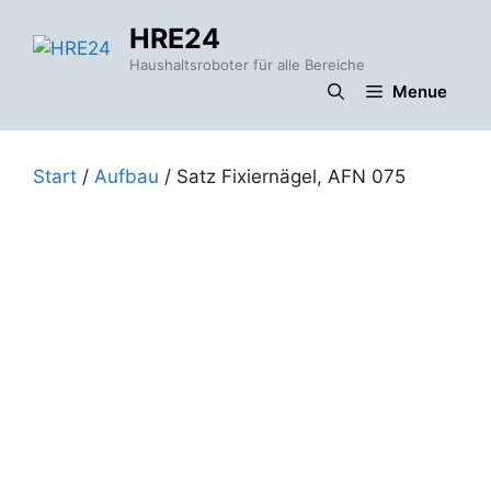
Zum
HRE24
Inhalt
springen
Haushaltsroboter für alle Bereiche
Menue
Start
/
Aufbau
/ Satz Fixiernägel, AFN 075
t
i