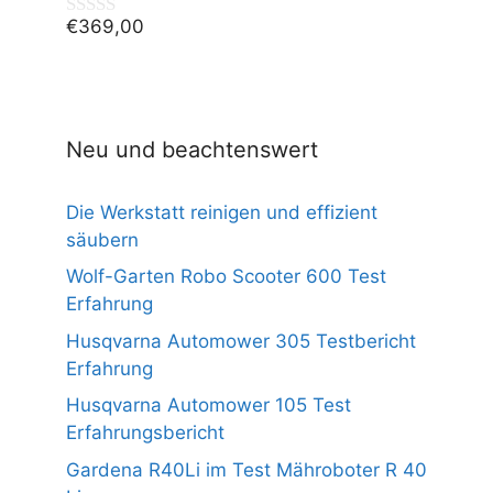
€
369,00
0
v
o
n
5
Neu und beachtenswert
Die Werkstatt reinigen und effizient
säubern
Wolf-Garten Robo Scooter 600 Test
Erfahrung
Husqvarna Automower 305 Testbericht
Erfahrung
Husqvarna Automower 105 Test
Erfahrungsbericht
Gardena R40Li im Test Mähroboter R 40