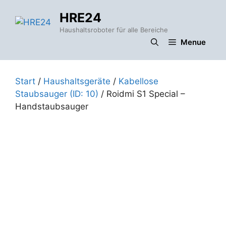
Zum
HRE24
Inhalt
springen
Haushaltsroboter für alle Bereiche
Menue
Start
/
Haushaltsgeräte
/
Kabellose
Staubsauger (ID: 10)
/ Roidmi S1 Special –
Handstaubsauger