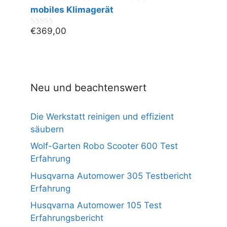
n
mobiles Klimagerät
5
€
369,00
0
v
o
n
5
Neu und beachtenswert
Die Werkstatt reinigen und effizient
säubern
Wolf-Garten Robo Scooter 600 Test
Erfahrung
Husqvarna Automower 305 Testbericht
Erfahrung
Husqvarna Automower 105 Test
Erfahrungsbericht