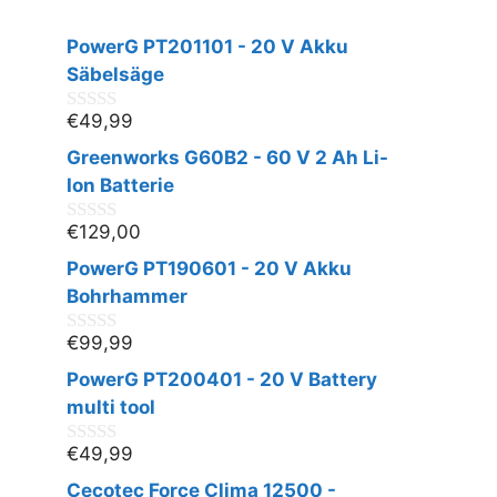
PowerG PT201101 - 20 V Akku
Säbelsäge
€
49,99
0
v
Greenworks G60B2 - 60 V 2 Ah Li-
o
n
Ion Batterie
5
€
129,00
0
v
PowerG PT190601 - 20 V Akku
o
n
Bohrhammer
5
€
99,99
0
v
PowerG PT200401 - 20 V Battery
o
n
multi tool
5
€
49,99
0
v
Cecotec Force Clima 12500 -
o