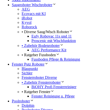
Saugroboter Wischroboter
AEG
Ecovacs mit KI
iRobot
Kyvol
Roborock
• Diverse Saug/Wisch Roboter
Eufy Robovac 11s und 11
Proscenic mit Wischfunktion
• Zubehör Bodenroboter
AEG Performance Kit
• Ratgeber Fussboden
Fussboden Pflege & Reinigung
Fenster Putz Roboter
Blaupunkt
Sichler
Fensterroboter Diverse
• Zubehör Fensterroboter
BiOHY Profi Fensterreiniger
• Ratgeber Fenster
Fenster Reinigung u. Pflege
Poolroboter
Dolphin
Poolroboter Diverse