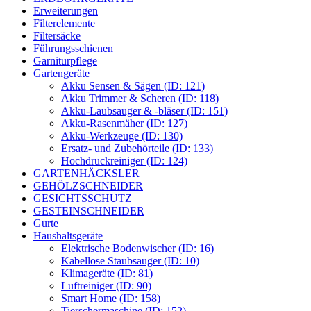
Erweiterungen
Filterelemente
Filtersäcke
Führungsschienen
Garniturpflege
Gartengeräte
Akku Sensen & Sägen (ID: 121)
Akku Trimmer & Scheren (ID: 118)
Akku-Laubsauger & -bläser (ID: 151)
Akku-Rasenmäher (ID: 127)
Akku-Werkzeuge (ID: 130)
Ersatz- und Zubehörteile (ID: 133)
Hochdruckreiniger (ID: 124)
GARTENHÄCKSLER
GEHÖLZSCHNEIDER
GESICHTSSCHUTZ
GESTEINSCHNEIDER
Gurte
Haushaltsgeräte
Elektrische Bodenwischer (ID: 16)
Kabellose Staubsauger (ID: 10)
Klimageräte (ID: 81)
Luftreiniger (ID: 90)
Smart Home (ID: 158)
Tierschermaschine (ID: 152)