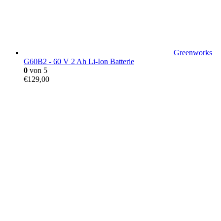
Greenworks
G60B2 - 60 V 2 Ah Li-Ion Batterie
0
von 5
€
129,00