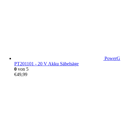
PowerG
PT201101 - 20 V Akku Säbelsäge
0
von 5
€
49,99