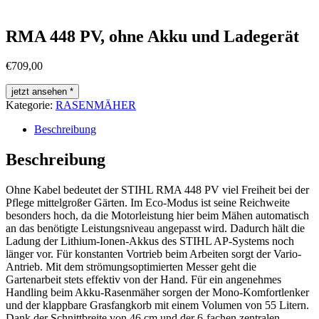
RMA 448 PV, ohne Akku und Ladegerät
€
709,00
jetzt ansehen *
Kategorie:
RASENMÄHER
Beschreibung
Beschreibung
Ohne Kabel bedeutet der STIHL RMA 448 PV viel Freiheit bei der
Pflege mittelgroßer Gärten. Im Eco-Modus ist seine Reichweite
besonders hoch, da die Motorleistung hier beim Mähen automatisch
an das benötigte Leistungsniveau angepasst wird. Dadurch hält die
Ladung der Lithium-Ionen-Akkus des STIHL AP-Systems noch
länger vor. Für konstanten Vortrieb beim Arbeiten sorgt der Vario-
Antrieb. Mit dem strömungsoptimierten Messer geht die
Gartenarbeit stets effektiv von der Hand. Für ein angenehmes
Handling beim Akku-Rasenmäher sorgen der Mono-Komfortlenker
und der klappbare Grasfangkorb mit einem Volumen von 55 Litern.
Dank der Schnittbreite von 46 cm und der 6-fachen zentralen