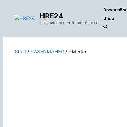
Zum
Rasenmähr
Inhalt
HRE24
springen
Shop
Haushaltsroboter für alle Bereiche
Start
/
RASENMÄHER
/ RM 545