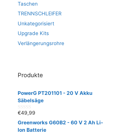
Taschen
TRENNSCHLEIFER
Unkategorisiert
Upgrade Kits
Verlängerungsrohre
Produkte
PowerG PT201101 - 20 V Akku
Säbelsäge
€
49,99
0
v
Greenworks G60B2 - 60 V 2 Ah Li-
o
n
Ion Batterie