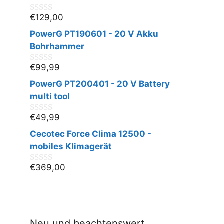
5
€
129,00
0
v
PowerG PT190601 - 20 V Akku
o
n
Bohrhammer
5
€
99,99
0
v
PowerG PT200401 - 20 V Battery
o
n
multi tool
5
€
49,99
0
v
Cecotec Force Clima 12500 -
o
n
mobiles Klimagerät
5
€
369,00
0
v
o
n
5
Neu und beachtenswert