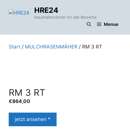
Zum
HRE24
Inhalt
springen
Haushaltsroboter für alle Bereiche
Menue
Start
/
MULCHRASENMÄHER
/ RM 3 RT
RM 3 RT
€
864,00
jetzt ansehen *