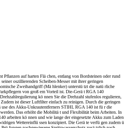
 Pflanzen auf harten Flä chen, entlang von Bordsteinen oder rund
einer oszillierenden Scheiben-Messer mit ihrer geringen
mische Zweihandgriff (Mä hlenker) unterstü tzt die natü rliche
arkpflegern von groß em Vorteil ist. Die-Gerä t RGA 140
 Drehzahlregulierung kö nnen Sie die Drehzahl stufenlos regulieren,
 Zudem ist dieser Luftfilter einfach zu reinigen. Durch die geringen
ä use des Akku-Unkrautentferners STIHL RGA 140 ist fü r die
en. Das erhöht die Mobilitä t und Flexibilität beim Arbeiten. In
40 arbeiten kö nnen und wie lange der eingesetzte Akku zum Laden
widrigen Wettereinflü ssen konzipiert. Die Gerä te verfü gen zudem ü
n Prü fungen nachgewiesene Spritzwasserschutz zusä tzlich nach