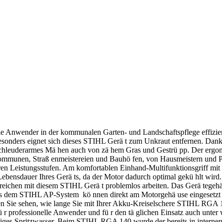
 Anwender in der kommunalen Garten- und Landschaftspflege effizient
sonders eignet sich dieses STIHL Gerä t zum Unkraut entfernen. Dank s
 schleuderarmes Mä hen auch von zä hem Gras und Gestrü pp. Der ergono
Kommunen, Straß enmeistereien und Bauhö fen, von Hausmeistern und P
baren Leistungsstufen. Am komfortablen Einhand-Multifunktionsgriff mit
e Lebensdauer Ihres Gerä ts, da der Motor dadurch optimal gekü hlt wird.
reichen mit diesem STIHL Gerä t problemlos arbeiten. Das Gerä tegeh
dem STIHL AP-System kö nnen direkt am Motorgehä use eingesetzt werd
n Sie sehen, wie lange Sie mit Ihrer Akku-Kreiselschere STIHL RGA 1
r professionelle Anwender und fü r den tä glichen Einsatz auch unter 
itiges Spritzwasser. Beim STIHL RGA 140 wurde der bereits in interne