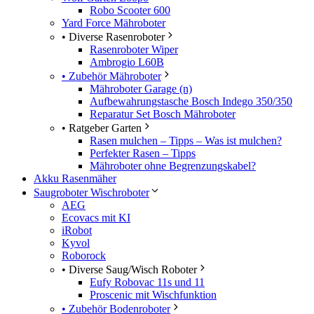
Robo Scooter 600
Yard Force Mähroboter
• Diverse Rasenroboter
Rasenroboter Wiper
Ambrogio L60B
• Zubehör Mähroboter
Mähroboter Garage (n)
Aufbewahrungstasche Bosch Indego 350/350
Reparatur Set Bosch Mähroboter
• Ratgeber Garten
Rasen mulchen – Tipps – Was ist mulchen?
Perfekter Rasen – Tipps
Mähroboter ohne Begrenzungskabel?
Akku Rasenmäher
Saugroboter Wischroboter
AEG
Ecovacs mit KI
iRobot
Kyvol
Roborock
• Diverse Saug/Wisch Roboter
Eufy Robovac 11s und 11
Proscenic mit Wischfunktion
• Zubehör Bodenroboter