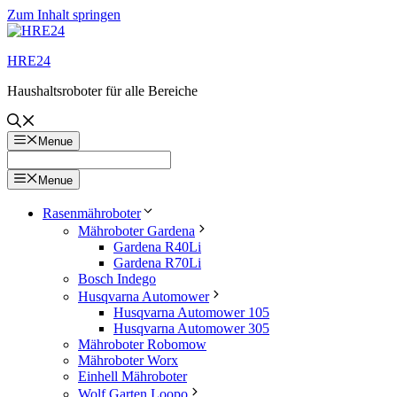
Zum Inhalt springen
HRE24
Haushaltsroboter für alle Bereiche
Menue
Menue
Rasenmähroboter
Mähroboter Gardena
Gardena R40Li
Gardena R70Li
Bosch Indego
Husqvarna Automower
Husqvarna Automower 105
Husqvarna Automower 305
Mähroboter Robomow
Mähroboter Worx
Einhell Mähroboter
Wolf Garten Loopo