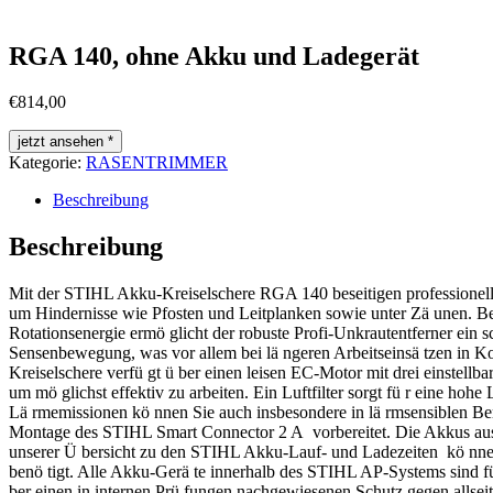
RGA 140, ohne Akku und Ladegerät
€
814,00
jetzt ansehen *
Kategorie:
RASENTRIMMER
Beschreibung
Beschreibung
Mit der STIHL Akku-Kreiselschere RGA 140 beseitigen professionelle
um Hindernisse wie Pfosten und Leitplanken sowie unter Zä unen. Be
Rotationsenergie ermö glicht der robuste Profi-Unkrautentferner ein
Sensenbewegung, was vor allem bei lä ngeren Arbeitseinsä tzen in 
Kreiselschere verfü gt ü ber einen leisen EC-Motor mit drei einstell
um mö glichst effektiv zu arbeiten. Ein Luftfilter sorgt fü r eine hoh
Lä rmemissionen kö nnen Sie auch insbesondere in lä rmsensiblen Be
Montage des STIHL Smart Connector 2 A vorbereitet. Die Akkus aus 
unserer Ü bersicht zu den STIHL Akku-Lauf- und Ladezeiten kö nne
benö tigt. Alle Akku-Gerä te innerhalb des STIHL AP-Systems sind fü 
ber einen in internen Prü fungen nachgewiesenen Schutz gegen allse