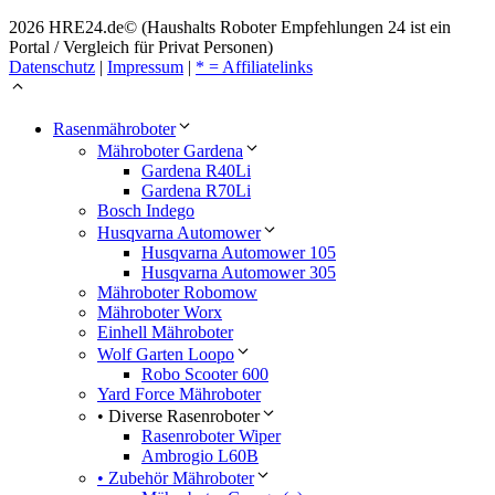
2026 HRE24.de© (Haushalts Roboter Empfehlungen 24 ist ein
Portal / Vergleich für Privat Personen)
Datenschutz
|
Impressum
|
* = Affiliatelinks
Rasenmähroboter
Mähroboter Gardena
Gardena R40Li
Gardena R70Li
Bosch Indego
Husqvarna Automower
Husqvarna Automower 105
Husqvarna Automower 305
Mähroboter Robomow
Mähroboter Worx
Einhell Mähroboter
Wolf Garten Loopo
Robo Scooter 600
Yard Force Mähroboter
• Diverse Rasenroboter
Rasenroboter Wiper
Ambrogio L60B
• Zubehör Mähroboter