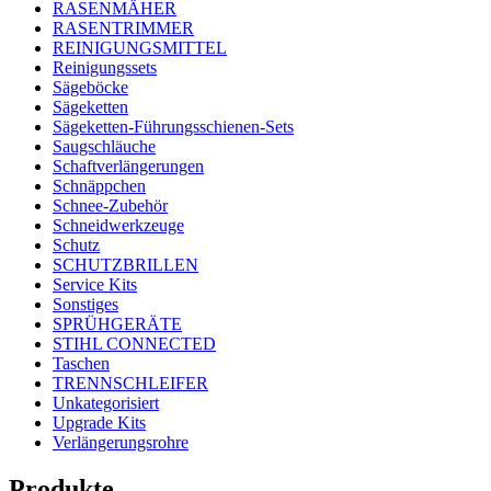
RASENMÄHER
RASENTRIMMER
REINIGUNGSMITTEL
Reinigungssets
Sägeböcke
Sägeketten
Sägeketten-Führungsschienen-Sets
Saugschläuche
Schaftverlängerungen
Schnäppchen
Schnee-Zubehör
Schneidwerkzeuge
Schutz
SCHUTZBRILLEN
Service Kits
Sonstiges
SPRÜHGERÄTE
STIHL CONNECTED
Taschen
TRENNSCHLEIFER
Unkategorisiert
Upgrade Kits
Verlängerungsrohre
Produkte