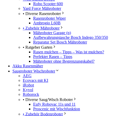
Robo Scooter 600
Yard Force Mähroboter
• Diverse Rasenroboter
Rasenroboter Wiper
Ambrogio L60B
• Zubehör Mähroboter
Mähroboter Garage (n)
Aufbewahrungstasche Bosch Indego 350/350
Reparatur Set Bosch Mähroboter
• Ratgeber Garten
Rasen mulchen – Tipps – Was ist mulchen?
Perfekter Rasen – Tipps
Mähroboter ohne Begrenzungskabel?
Akku Rasenmäher
Saugroboter Wischroboter
AEG
Ecovacs mit KI
iRobot
Kyvol
Roborock
• Diverse Saug/Wisch Roboter
Eufy Robovac 11s und 11
Proscenic mit Wischfunktion
• Zubehör Bodenroboter