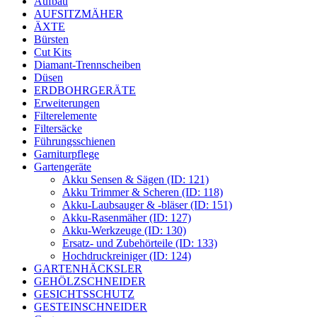
Aufbau
AUFSITZMÄHER
ÄXTE
Bürsten
Cut Kits
Diamant-Trennscheiben
Düsen
ERDBOHRGERÄTE
Erweiterungen
Filterelemente
Filtersäcke
Führungsschienen
Garniturpflege
Gartengeräte
Akku Sensen & Sägen (ID: 121)
Akku Trimmer & Scheren (ID: 118)
Akku-Laubsauger & -bläser (ID: 151)
Akku-Rasenmäher (ID: 127)
Akku-Werkzeuge (ID: 130)
Ersatz- und Zubehörteile (ID: 133)
Hochdruckreiniger (ID: 124)
GARTENHÄCKSLER
GEHÖLZSCHNEIDER
GESICHTSSCHUTZ
GESTEINSCHNEIDER