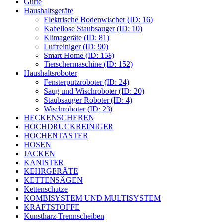
Gurte
Haushaltsgeräte
Elektrische Bodenwischer (ID: 16)
Kabellose Staubsauger (ID: 10)
Klimageräte (ID: 81)
Luftreiniger (ID: 90)
Smart Home (ID: 158)
Tierschermaschine (ID: 152)
Haushaltsroboter
Fensterputzroboter (ID: 24)
Saug und Wischroboter (ID: 20)
Staubsauger Roboter (ID: 4)
Wischroboter (ID: 23)
HECKENSCHEREN
HOCHDRUCKREINIGER
HOCHENTASTER
HOSEN
JACKEN
KANISTER
KEHRGERÄTE
KETTENSÄGEN
Kettenschutze
KOMBISYSTEM UND MULTISYSTEM
KRAFTSTOFFE
Kunstharz-Trennscheiben