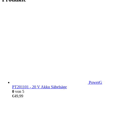
PowerG
PT201101 - 20 V Akku Säbelsäge
0
von 5
€
49,99