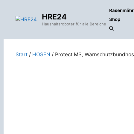
Zum
Rasenmähr
Inhalt
HRE24
springen
Shop
Haushaltsroboter für alle Bereiche
Start
/
HOSEN
/ Protect MS, Warnschutzbundhos