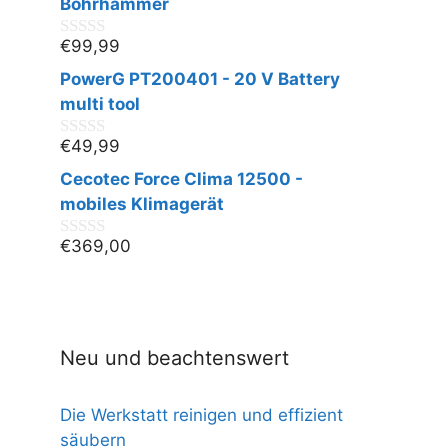
n
Bohrhammer
5
€
99,99
0
v
PowerG PT200401 - 20 V Battery
o
n
multi tool
5
€
49,99
0
v
Cecotec Force Clima 12500 -
o
n
mobiles Klimagerät
5
€
369,00
0
v
o
n
5
Neu und beachtenswert
Die Werkstatt reinigen und effizient
säubern