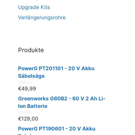
Upgrade Kits
Verlängerungsrohre
Produkte
PowerG PT201101 - 20 V Akku
Säbelsäge
€
49,99
0
v
Greenworks G60B2 - 60 V 2 Ah Li-
o
n
Ion Batterie
5
€
129,00
0
v
PowerG PT190601 - 20 V Akku
o