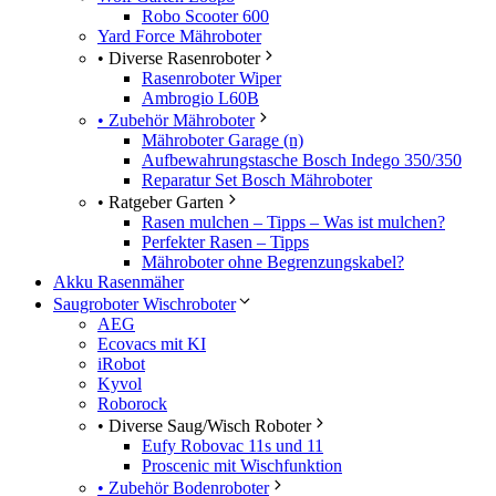
Robo Scooter 600
Yard Force Mähroboter
• Diverse Rasenroboter
Rasenroboter Wiper
Ambrogio L60B
• Zubehör Mähroboter
Mähroboter Garage (n)
Aufbewahrungstasche Bosch Indego 350/350
Reparatur Set Bosch Mähroboter
• Ratgeber Garten
Rasen mulchen – Tipps – Was ist mulchen?
Perfekter Rasen – Tipps
Mähroboter ohne Begrenzungskabel?
Akku Rasenmäher
Saugroboter Wischroboter
AEG
Ecovacs mit KI
iRobot
Kyvol
Roborock
• Diverse Saug/Wisch Roboter
Eufy Robovac 11s und 11
Proscenic mit Wischfunktion
• Zubehör Bodenroboter