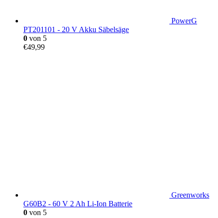
PowerG
PT201101 - 20 V Akku Säbelsäge
0
von 5
€
49,99
Greenworks
G60B2 - 60 V 2 Ah Li-Ion Batterie
0
von 5