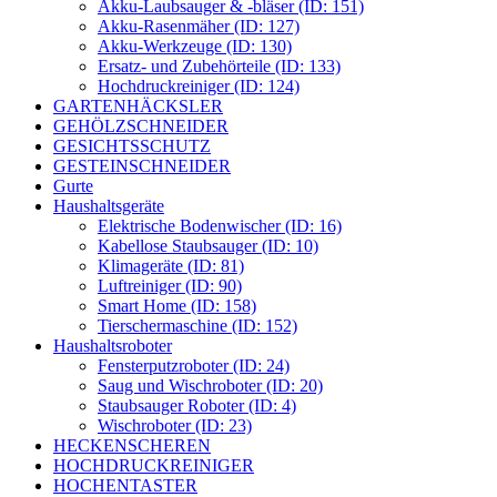
Akku-Laubsauger & -bläser (ID: 151)
Akku-Rasenmäher (ID: 127)
Akku-Werkzeuge (ID: 130)
Ersatz- und Zubehörteile (ID: 133)
Hochdruckreiniger (ID: 124)
GARTENHÄCKSLER
GEHÖLZSCHNEIDER
GESICHTSSCHUTZ
GESTEINSCHNEIDER
Gurte
Haushaltsgeräte
Elektrische Bodenwischer (ID: 16)
Kabellose Staubsauger (ID: 10)
Klimageräte (ID: 81)
Luftreiniger (ID: 90)
Smart Home (ID: 158)
Tierschermaschine (ID: 152)
Haushaltsroboter
Fensterputzroboter (ID: 24)
Saug und Wischroboter (ID: 20)
Staubsauger Roboter (ID: 4)
Wischroboter (ID: 23)
HECKENSCHEREN
HOCHDRUCKREINIGER
HOCHENTASTER