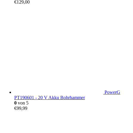
€
129,00
PowerG
PT190601 - 20 V Akku Bohrhammer
0
von 5
€
99,99