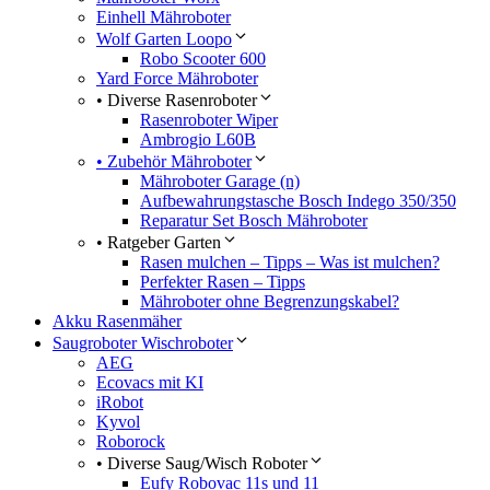
Einhell Mähroboter
Wolf Garten Loopo
Robo Scooter 600
Yard Force Mähroboter
• Diverse Rasenroboter
Rasenroboter Wiper
Ambrogio L60B
• Zubehör Mähroboter
Mähroboter Garage (n)
Aufbewahrungstasche Bosch Indego 350/350
Reparatur Set Bosch Mähroboter
• Ratgeber Garten
Rasen mulchen – Tipps – Was ist mulchen?
Perfekter Rasen – Tipps
Mähroboter ohne Begrenzungskabel?
Akku Rasenmäher
Saugroboter Wischroboter
AEG
Ecovacs mit KI
iRobot
Kyvol
Roborock
• Diverse Saug/Wisch Roboter
Eufy Robovac 11s und 11