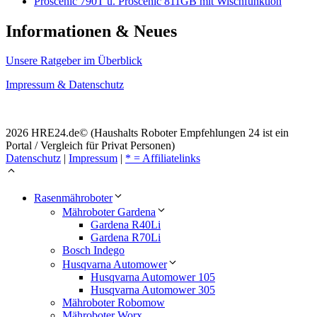
Proscenic 790T u. Proscenic 811GB mit Wischfunktion
Informationen & Neues
Unsere Ratgeber im Überblick
Impressum & Datenschutz
2026 HRE24.de© (Haushalts Roboter Empfehlungen 24 ist ein
Portal / Vergleich für Privat Personen)
Datenschutz
|
Impressum
|
* = Affiliatelinks
Rasenmähroboter
Mähroboter Gardena
Gardena R40Li
Gardena R70Li
Bosch Indego
Husqvarna Automower
Husqvarna Automower 105
Husqvarna Automower 305
Mähroboter Robomow
Mähroboter Worx