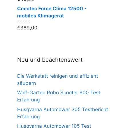
0
v
Cecotec Force Clima 12500 -
o
n
mobiles Klimagerät
5
€
369,00
0
v
o
n
5
Neu und beachtenswert
Die Werkstatt reinigen und effizient
säubern
Wolf-Garten Robo Scooter 600 Test
Erfahrung
Husqvarna Automower 305 Testbericht
Erfahrung
Husqvarna Automower 105 Test