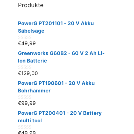
Produkte
PowerG PT201101 - 20 V Akku
Säbelsäge
€
49,99
0
v
Greenworks G60B2 - 60 V 2 Ah Li-
o
n
Ion Batterie
5
€
129,00
0
v
PowerG PT190601 - 20 V Akku
o
n
Bohrhammer
5
€
99,99
0
v
PowerG PT200401 - 20 V Battery
o
n
multi tool
5
€
49,99