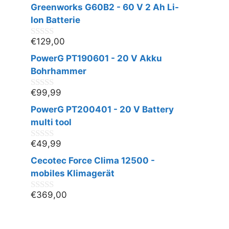
v
Greenworks G60B2 - 60 V 2 Ah Li-
o
n
Ion Batterie
5
€
129,00
0
v
PowerG PT190601 - 20 V Akku
o
n
Bohrhammer
5
€
99,99
0
v
PowerG PT200401 - 20 V Battery
o
n
multi tool
5
€
49,99
0
v
Cecotec Force Clima 12500 -
o
n
mobiles Klimagerät
5
€
369,00
0
v
o
n