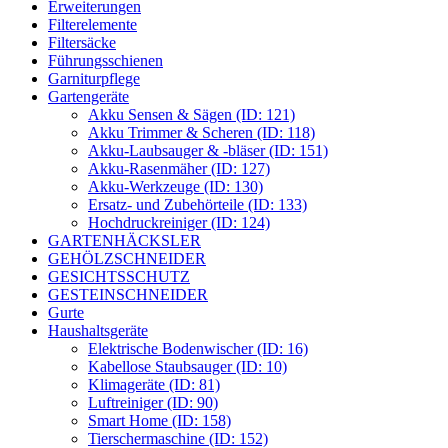
Erweiterungen
Filterelemente
Filtersäcke
Führungsschienen
Garniturpflege
Gartengeräte
Akku Sensen & Sägen (ID: 121)
Akku Trimmer & Scheren (ID: 118)
Akku-Laubsauger & -bläser (ID: 151)
Akku-Rasenmäher (ID: 127)
Akku-Werkzeuge (ID: 130)
Ersatz- und Zubehörteile (ID: 133)
Hochdruckreiniger (ID: 124)
GARTENHÄCKSLER
GEHÖLZSCHNEIDER
GESICHTSSCHUTZ
GESTEINSCHNEIDER
Gurte
Haushaltsgeräte
Elektrische Bodenwischer (ID: 16)
Kabellose Staubsauger (ID: 10)
Klimageräte (ID: 81)
Luftreiniger (ID: 90)
Smart Home (ID: 158)
Tierschermaschine (ID: 152)