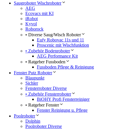
Saugroboter Wischroboter
AEG
Ecovacs mit KI
iRobot
Kyvol
Roborock
• Diverse Saug/Wisch Roboter
Eufy Robovac 11s und 11
Proscenic mit Wischfunktion
• Zubehör Bodenroboter
AEG Performance Kit
• Ratgeber Fussboden
Fussboden Pflege & Reinigung
Fenster Putz Roboter
Blaupunkt
Sichler
Fensterroboter Diverse
• Zubehör Fensterroboter
BiOHY Profi Fensterreiniger
• Ratgeber Fenster
Fenster Reinigung u. Pflege
Poolroboter
Dolphin
Poolroboter Diverse