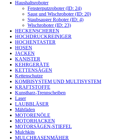
Haushaltsroboter
Fensterputzroboter (ID: 24)
Saug und Wischroboter (ID: 20)
Staubsauger Roboter (ID: 4)
Wischroboter (ID: 23)
HECKENSCHEREN
HOCHDRUCKREINIGER
HOCHENTASTER
HOSEN
JACKEN
KANISTER
KEHRGERÄTE
KETTENSÄGEN
Kettenschutze
KOMBISYSTEM UND MULTISYSTEM
KRAFTSTOFFE
Kunstharz-Trennscheiben
Laser
LAUBBLÄSER
Mähfäden
MOTORENÖLE
MOTORHACKEN
MOTORSÄGEN-STIEFEL
Mulchkits
MULCHRASENMÄHER