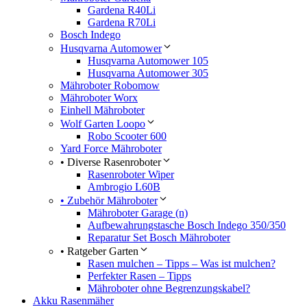
Gardena R40Li
Gardena R70Li
Bosch Indego
Husqvarna Automower
Husqvarna Automower 105
Husqvarna Automower 305
Mähroboter Robomow
Mähroboter Worx
Einhell Mähroboter
Wolf Garten Loopo
Robo Scooter 600
Yard Force Mähroboter
• Diverse Rasenroboter
Rasenroboter Wiper
Ambrogio L60B
• Zubehör Mähroboter
Mähroboter Garage (n)
Aufbewahrungstasche Bosch Indego 350/350
Reparatur Set Bosch Mähroboter
• Ratgeber Garten
Rasen mulchen – Tipps – Was ist mulchen?
Perfekter Rasen – Tipps
Mähroboter ohne Begrenzungskabel?
Akku Rasenmäher