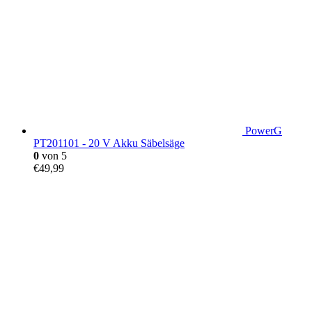
PowerG
PT201101 - 20 V Akku Säbelsäge
0
von 5
€
49,99