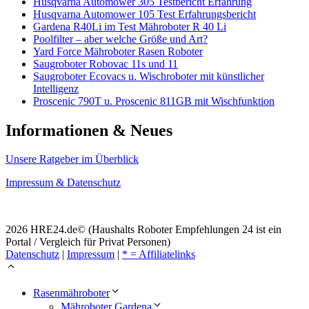
Husqvarna Automower 305 Testbericht Erfahrung
Husqvarna Automower 105 Test Erfahrungsbericht
Gardena R40Li im Test Mähroboter R 40 Li
Poolfilter – aber welche Größe und Art?
Yard Force Mähroboter Rasen Roboter
Saugroboter Robovac 11s und 11
Saugroboter Ecovacs u. Wischroboter mit künstlicher
Intelligenz
Proscenic 790T u. Proscenic 811GB mit Wischfunktion
Informationen & Neues
Unsere Ratgeber im Überblick
Impressum & Datenschutz
2026 HRE24.de© (Haushalts Roboter Empfehlungen 24 ist ein
Portal / Vergleich für Privat Personen)
Datenschutz
|
Impressum
|
* = Affiliatelinks
Rasenmähroboter
Mähroboter Gardena