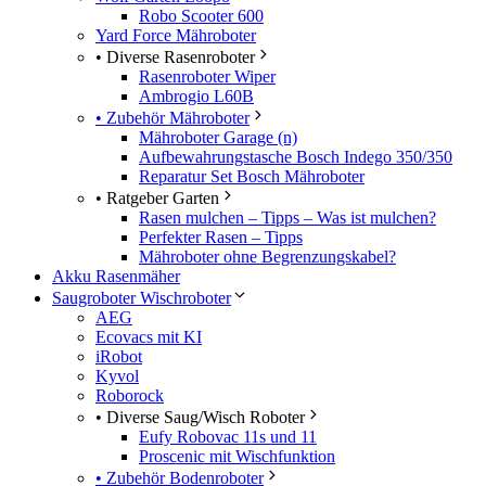
Robo Scooter 600
Yard Force Mähroboter
• Diverse Rasenroboter
Rasenroboter Wiper
Ambrogio L60B
• Zubehör Mähroboter
Mähroboter Garage (n)
Aufbewahrungstasche Bosch Indego 350/350
Reparatur Set Bosch Mähroboter
• Ratgeber Garten
Rasen mulchen – Tipps – Was ist mulchen?
Perfekter Rasen – Tipps
Mähroboter ohne Begrenzungskabel?
Akku Rasenmäher
Saugroboter Wischroboter
AEG
Ecovacs mit KI
iRobot
Kyvol
Roborock
• Diverse Saug/Wisch Roboter
Eufy Robovac 11s und 11
Proscenic mit Wischfunktion
• Zubehör Bodenroboter