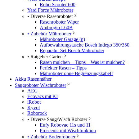
Robo Scooter 600
Yard Force Mähroboter
• Diverse Rasenroboter
Rasenroboter Wiper
Ambrogio L60B
• Zubehör Mähroboter
Mähroboter Garage (n)
Aufbewahrungstasche Bosch Indego 350/350
Reparatur Set Bosch Mähroboter
• Ratgeber Garten
Rasen mulchen – Tipps – Was ist mulchen?
Perfekter Rasen – Tipps
Mähroboter ohne Begrenzungskabel?
Akku Rasenmäher
Saugroboter Wischroboter
AEG
Ecovacs mit KI
iRobot
Kyvol
Roborock
• Diverse Saug/Wisch Roboter
Eufy Robovac 11s und 11
Proscenic mit Wischfunktion
• Zubehör Bodenroboter