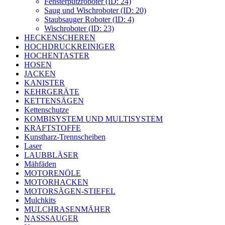
Fensterputzroboter (ID: 24)
Saug und Wischroboter (ID: 20)
Staubsauger Roboter (ID: 4)
Wischroboter (ID: 23)
HECKENSCHEREN
HOCHDRUCKREINIGER
HOCHENTASTER
HOSEN
JACKEN
KANISTER
KEHRGERÄTE
KETTENSÄGEN
Kettenschutze
KOMBISYSTEM UND MULTISYSTEM
KRAFTSTOFFE
Kunstharz-Trennscheiben
Laser
LAUBBLÄSER
Mähfäden
MOTORENÖLE
MOTORHACKEN
MOTORSÄGEN-STIEFEL
Mulchkits
MULCHRASENMÄHER
NASSSAUGER