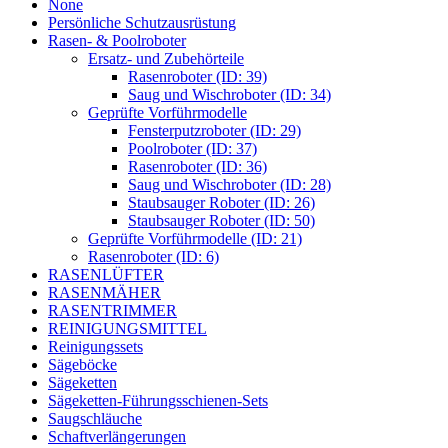
None
Persönliche Schutzausrüstung
Rasen- & Poolroboter
Ersatz- und Zubehörteile
Rasenroboter (ID: 39)
Saug und Wischroboter (ID: 34)
Geprüfte Vorführmodelle
Fensterputzroboter (ID: 29)
Poolroboter (ID: 37)
Rasenroboter (ID: 36)
Saug und Wischroboter (ID: 28)
Staubsauger Roboter (ID: 26)
Staubsauger Roboter (ID: 50)
Geprüfte Vorführmodelle (ID: 21)
Rasenroboter (ID: 6)
RASENLÜFTER
RASENMÄHER
RASENTRIMMER
REINIGUNGSMITTEL
Reinigungssets
Sägeböcke
Sägeketten
Sägeketten-Führungsschienen-Sets
Saugschläuche
Schaftverlängerungen