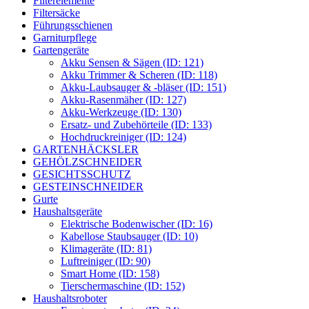
Filterelemente
Filtersäcke
Führungsschienen
Garniturpflege
Gartengeräte
Akku Sensen & Sägen (ID: 121)
Akku Trimmer & Scheren (ID: 118)
Akku-Laubsauger & -bläser (ID: 151)
Akku-Rasenmäher (ID: 127)
Akku-Werkzeuge (ID: 130)
Ersatz- und Zubehörteile (ID: 133)
Hochdruckreiniger (ID: 124)
GARTENHÄCKSLER
GEHÖLZSCHNEIDER
GESICHTSSCHUTZ
GESTEINSCHNEIDER
Gurte
Haushaltsgeräte
Elektrische Bodenwischer (ID: 16)
Kabellose Staubsauger (ID: 10)
Klimageräte (ID: 81)
Luftreiniger (ID: 90)
Smart Home (ID: 158)
Tierschermaschine (ID: 152)
Haushaltsroboter