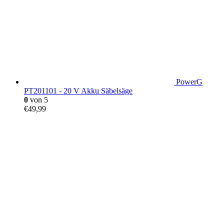
PowerG
PT201101 - 20 V Akku Säbelsäge
0
von 5
€
49,99