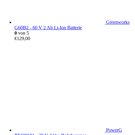
Greenworks
G60B2 - 60 V 2 Ah Li-Ion Batterie
0
von 5
€
129,00
PowerG