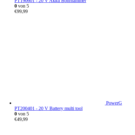
PT190601 - 20 V Akku Bohrhammer
0
von 5
€
99,99
PowerG
PT200401 - 20 V Battery multi tool
0
von 5
€
49,99