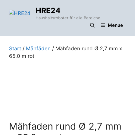
Zum
HRE24
Inhalt
springen
Haushaltsroboter für alle Bereiche
Menue
Start
/
Mähfäden
/ Mähfaden rund Ø 2,7 mm x
65,0 m rot
Mähfaden rund Ø 2,7 mm