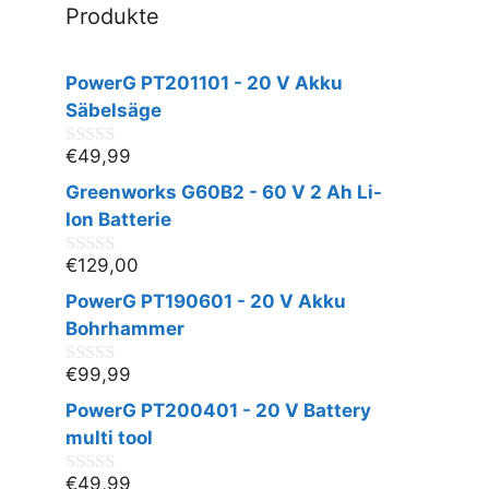
Produkte
PowerG PT201101 - 20 V Akku
Säbelsäge
€
49,99
0
v
Greenworks G60B2 - 60 V 2 Ah Li-
o
n
Ion Batterie
5
€
129,00
0
v
PowerG PT190601 - 20 V Akku
o
n
Bohrhammer
5
€
99,99
0
v
PowerG PT200401 - 20 V Battery
o
n
multi tool
5
€
49,99
0