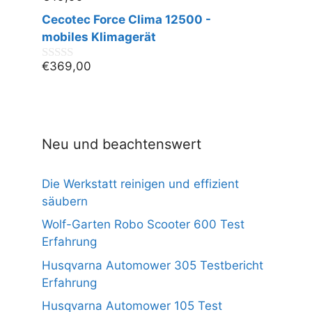
v
Cecotec Force Clima 12500 -
o
n
mobiles Klimagerät
5
€
369,00
0
v
o
n
5
Neu und beachtenswert
Die Werkstatt reinigen und effizient
säubern
Wolf-Garten Robo Scooter 600 Test
Erfahrung
Husqvarna Automower 305 Testbericht
Erfahrung
Husqvarna Automower 105 Test