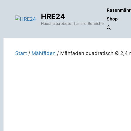
Zum
Rasenmähr
Inhalt
HRE24
springen
Shop
Haushaltsroboter für alle Bereiche
Start
/
Mähfäden
/ Mähfaden quadratisch Ø 2,4