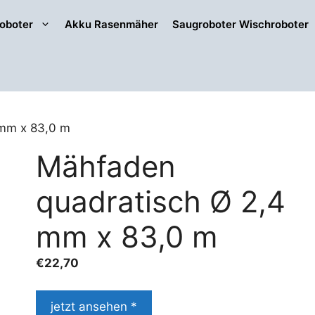
oboter
Akku Rasenmäher
Saugroboter Wischroboter
 mm x 83,0 m
Mähfaden
quadratisch Ø 2,4
mm x 83,0 m
€
22,70
jetzt ansehen *