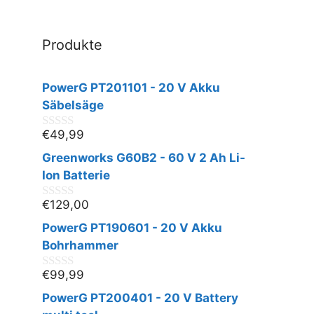
Produkte
PowerG PT201101 - 20 V Akku
Säbelsäge
€
49,99
0
v
Greenworks G60B2 - 60 V 2 Ah Li-
o
n
Ion Batterie
5
€
129,00
0
v
PowerG PT190601 - 20 V Akku
o
n
Bohrhammer
5
€
99,99
0
v
PowerG PT200401 - 20 V Battery
o
n