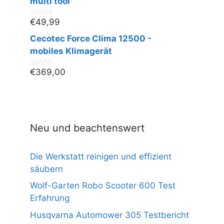
multi tool
5
€
49,99
0
v
Cecotec Force Clima 12500 -
o
n
mobiles Klimagerät
5
€
369,00
0
v
o
n
5
Neu und beachtenswert
Die Werkstatt reinigen und effizient
säubern
Wolf-Garten Robo Scooter 600 Test
Erfahrung
Husqvarna Automower 305 Testbericht