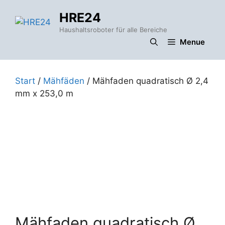
Zum
HRE24
Inhalt
springen
Haushaltsroboter für alle Bereiche
Menue
Start
/
Mähfäden
/ Mähfaden quadratisch Ø 2,4
mm x 253,0 m
Mähfaden quadratisch Ø