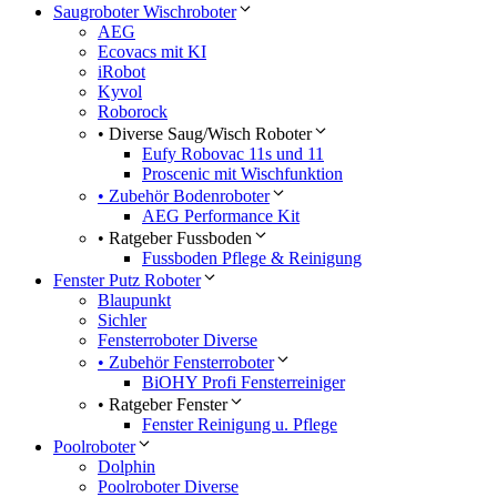
Saugroboter Wischroboter
AEG
Ecovacs mit KI
iRobot
Kyvol
Roborock
• Diverse Saug/Wisch Roboter
Eufy Robovac 11s und 11
Proscenic mit Wischfunktion
• Zubehör Bodenroboter
AEG Performance Kit
• Ratgeber Fussboden
Fussboden Pflege & Reinigung
Fenster Putz Roboter
Blaupunkt
Sichler
Fensterroboter Diverse
• Zubehör Fensterroboter
BiOHY Profi Fensterreiniger
• Ratgeber Fenster
Fenster Reinigung u. Pflege
Poolroboter
Dolphin
Poolroboter Diverse