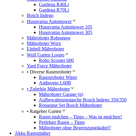
Gardena R40Li
Gardena R70Li
Bosch Indego
Husqvarna Automower
Husqvarna Automower 105
Husqvarna Automower 305
Mähroboter Robomow
Mähroboter Worx
Einhell Mähroboter
Wolf Garten Loopo
Robo Scooter 600
Yard Force Mähroboter
• Diverse Rasenroboter
Rasenroboter Wiper
Ambrogio L60B
• Zubehör Mähroboter
Mähroboter Garage (n)
Aufbewahrungstasche Bosch Indego 350/350
Reparatur Set Bosch Mähroboter
• Ratgeber Garten
Rasen mulchen – Tipps – Was ist mulchen?
Perfekter Rasen – Tipps
Mähroboter ohne Begrenzungskabel?
Akku Rasenmäher