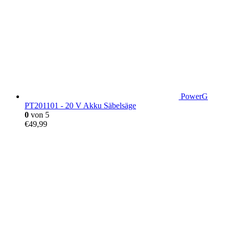
PowerG
PT201101 - 20 V Akku Säbelsäge
0
von 5
€
49,99