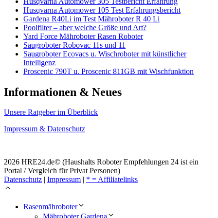
Husqvarna Automower 305 Testbericht Erfahrung
Husqvarna Automower 105 Test Erfahrungsbericht
Gardena R40Li im Test Mähroboter R 40 Li
Poolfilter – aber welche Größe und Art?
Yard Force Mähroboter Rasen Roboter
Saugroboter Robovac 11s und 11
Saugroboter Ecovacs u. Wischroboter mit künstlicher
Intelligenz
Proscenic 790T u. Proscenic 811GB mit Wischfunktion
Informationen & Neues
Unsere Ratgeber im Überblick
Impressum & Datenschutz
2026 HRE24.de© (Haushalts Roboter Empfehlungen 24 ist ein
Portal / Vergleich für Privat Personen)
Datenschutz
|
Impressum
|
* = Affiliatelinks
Rasenmähroboter
Mähroboter Gardena