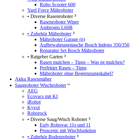
Robo Scooter 600
Yard Force Mähroboter
• Diverse Rasenroboter
Rasenroboter Wiper
Ambrogio L60B
• Zubehör Mähroboter
Mähroboter Garage (n)
Aufbewahrungstasche Bosch Indego 350/350
Reparatur Set Bosch Mähroboter
• Ratgeber Garten
Rasen mulchen – Tipps – Was ist mulchen?
Perfekter Rasen – Tipps
Mähroboter ohne Begrenzungskabel?
Akku Rasenmäher
Saugroboter Wischroboter
AEG
Ecovacs mit KI
iRobot
Kyvol
Roborock
• Diverse Saug/Wisch Roboter
Eufy Robovac 11s und 11
Proscenic mit Wischfunktion
• Zubehör Bodenroboter