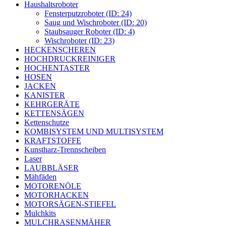
Haushaltsroboter
Fensterputzroboter (ID: 24)
Saug und Wischroboter (ID: 20)
Staubsauger Roboter (ID: 4)
Wischroboter (ID: 23)
HECKENSCHEREN
HOCHDRUCKREINIGER
HOCHENTASTER
HOSEN
JACKEN
KANISTER
KEHRGERÄTE
KETTENSÄGEN
Kettenschutze
KOMBISYSTEM UND MULTISYSTEM
KRAFTSTOFFE
Kunstharz-Trennscheiben
Laser
LAUBBLÄSER
Mähfäden
MOTORENÖLE
MOTORHACKEN
MOTORSÄGEN-STIEFEL
Mulchkits
MULCHRASENMÄHER