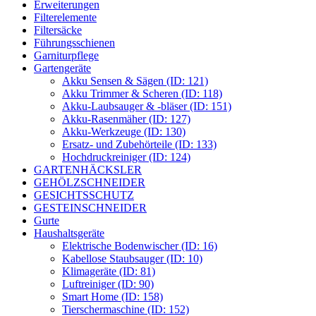
Erweiterungen
Filterelemente
Filtersäcke
Führungsschienen
Garniturpflege
Gartengeräte
Akku Sensen & Sägen (ID: 121)
Akku Trimmer & Scheren (ID: 118)
Akku-Laubsauger & -bläser (ID: 151)
Akku-Rasenmäher (ID: 127)
Akku-Werkzeuge (ID: 130)
Ersatz- und Zubehörteile (ID: 133)
Hochdruckreiniger (ID: 124)
GARTENHÄCKSLER
GEHÖLZSCHNEIDER
GESICHTSSCHUTZ
GESTEINSCHNEIDER
Gurte
Haushaltsgeräte
Elektrische Bodenwischer (ID: 16)
Kabellose Staubsauger (ID: 10)
Klimageräte (ID: 81)
Luftreiniger (ID: 90)
Smart Home (ID: 158)
Tierschermaschine (ID: 152)