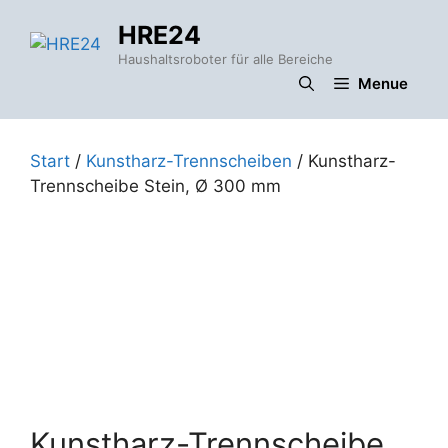
Zum
HRE24
Inhalt
springen
Haushaltsroboter für alle Bereiche
Menue
Start
/
Kunstharz-Trennscheiben
/ Kunstharz-
Trennscheibe Stein, Ø 300 mm
Kunstharz-Trennscheibe