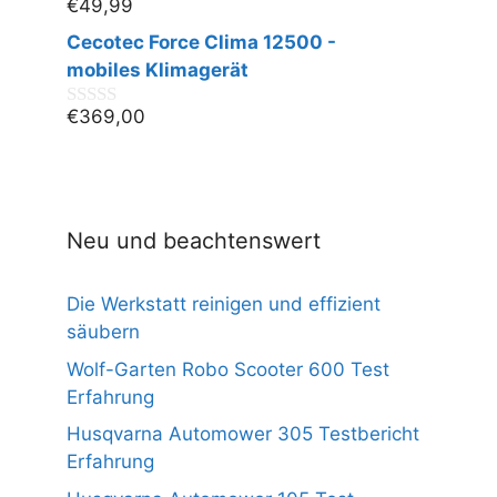
€
49,99
0
v
Cecotec Force Clima 12500 -
o
n
mobiles Klimagerät
5
€
369,00
0
v
o
n
5
Neu und beachtenswert
Die Werkstatt reinigen und effizient
säubern
Wolf-Garten Robo Scooter 600 Test
Erfahrung
Husqvarna Automower 305 Testbericht
Erfahrung