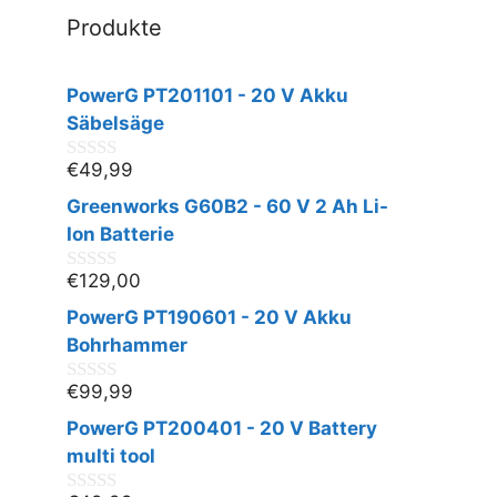
Produkte
PowerG PT201101 - 20 V Akku
Säbelsäge
€
49,99
0
v
Greenworks G60B2 - 60 V 2 Ah Li-
o
n
Ion Batterie
5
€
129,00
0
v
PowerG PT190601 - 20 V Akku
o
n
Bohrhammer
5
€
99,99
0
v
PowerG PT200401 - 20 V Battery
o
n
multi tool
5