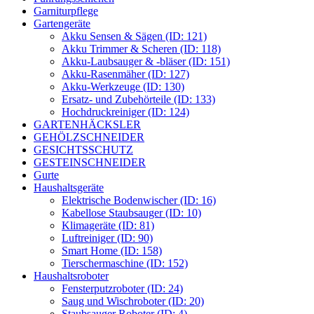
Garniturpflege
Gartengeräte
Akku Sensen & Sägen (ID: 121)
Akku Trimmer & Scheren (ID: 118)
Akku-Laubsauger & -bläser (ID: 151)
Akku-Rasenmäher (ID: 127)
Akku-Werkzeuge (ID: 130)
Ersatz- und Zubehörteile (ID: 133)
Hochdruckreiniger (ID: 124)
GARTENHÄCKSLER
GEHÖLZSCHNEIDER
GESICHTSSCHUTZ
GESTEINSCHNEIDER
Gurte
Haushaltsgeräte
Elektrische Bodenwischer (ID: 16)
Kabellose Staubsauger (ID: 10)
Klimageräte (ID: 81)
Luftreiniger (ID: 90)
Smart Home (ID: 158)
Tierschermaschine (ID: 152)
Haushaltsroboter
Fensterputzroboter (ID: 24)
Saug und Wischroboter (ID: 20)
Staubsauger Roboter (ID: 4)