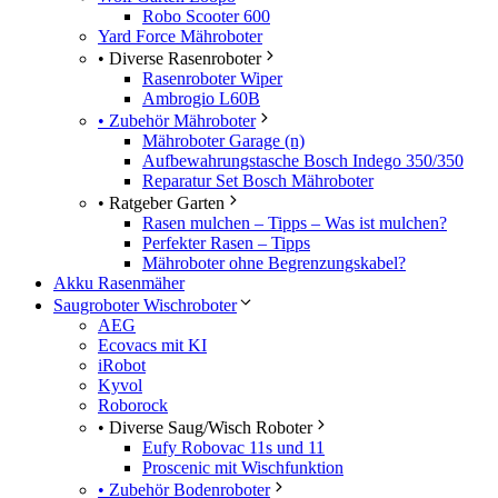
Robo Scooter 600
Yard Force Mähroboter
• Diverse Rasenroboter
Rasenroboter Wiper
Ambrogio L60B
• Zubehör Mähroboter
Mähroboter Garage (n)
Aufbewahrungstasche Bosch Indego 350/350
Reparatur Set Bosch Mähroboter
• Ratgeber Garten
Rasen mulchen – Tipps – Was ist mulchen?
Perfekter Rasen – Tipps
Mähroboter ohne Begrenzungskabel?
Akku Rasenmäher
Saugroboter Wischroboter
AEG
Ecovacs mit KI
iRobot
Kyvol
Roborock
• Diverse Saug/Wisch Roboter
Eufy Robovac 11s und 11
Proscenic mit Wischfunktion
• Zubehör Bodenroboter