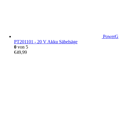
PowerG
PT201101 - 20 V Akku Säbelsäge
0
von 5
€
49,99