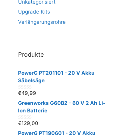
Unkategorisiert
Upgrade Kits
Verlängerungsrohre
Produkte
PowerG PT201101 - 20 V Akku
Säbelsäge
€
49,99
0
v
Greenworks G60B2 - 60 V 2 Ah Li-
o
n
Ion Batterie
5
€
129,00
0
v
PowerG PT190601 - 20 V Akku
o