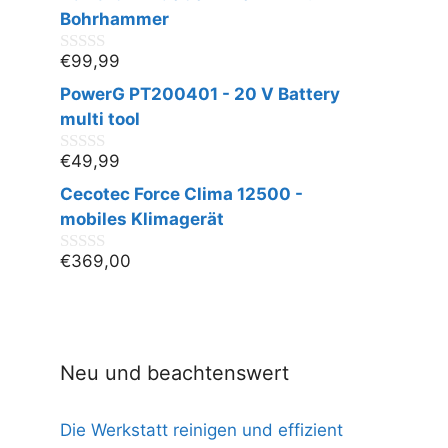
n
Bohrhammer
5
€
99,99
0
v
PowerG PT200401 - 20 V Battery
o
n
multi tool
5
€
49,99
0
v
Cecotec Force Clima 12500 -
o
n
mobiles Klimagerät
5
€
369,00
0
v
o
n
5
Neu und beachtenswert
Die Werkstatt reinigen und effizient