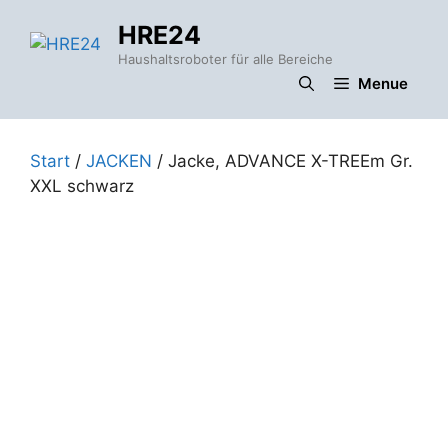
Zum
HRE24
Inhalt
springen
Haushaltsroboter für alle Bereiche
Menue
Start
/
JACKEN
/ Jacke, ADVANCE X-TREEm Gr.
XXL schwarz
,