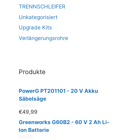
TRENNSCHLEIFER
Unkategorisiert
Upgrade Kits
Verlängerungsrohre
Produkte
PowerG PT201101 - 20 V Akku
Säbelsäge
€
49,99
0
v
Greenworks G60B2 - 60 V 2 Ah Li-
o
n
Ion Batterie
5