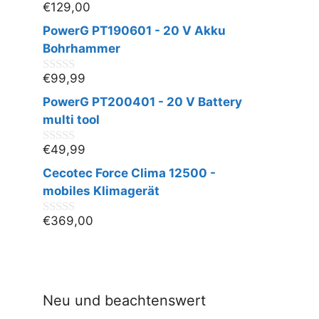
€
129,00
0
v
PowerG PT190601 - 20 V Akku
o
n
Bohrhammer
5
€
99,99
0
v
PowerG PT200401 - 20 V Battery
o
n
multi tool
5
€
49,99
0
v
Cecotec Force Clima 12500 -
o
n
mobiles Klimagerät
5
€
369,00
0
v
o
n
5
Neu und beachtenswert