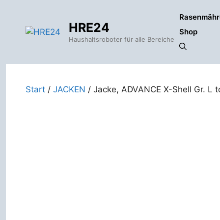
Zum
Rasenmähr
Inhalt
HRE24
springen
Shop
Haushaltsroboter für alle Bereiche
Start
/
JACKEN
/ Jacke, ADVANCE X-Shell Gr. L t