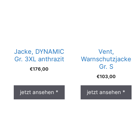
Jacke, DYNAMIC
Vent,
Gr. 3XL anthrazit
Warnschutzjacke
Gr. S
€
176,00
€
103,00
jetzt ansehen *
jetzt ansehen *