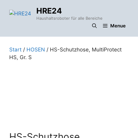
Zum
HRE24
Inhalt
springen
Haushaltsroboter für alle Bereiche
Menue
Start
/
HOSEN
/ HS-Schutzhose, MultiProtect
HS, Gr. S
HS-Schutzhose,