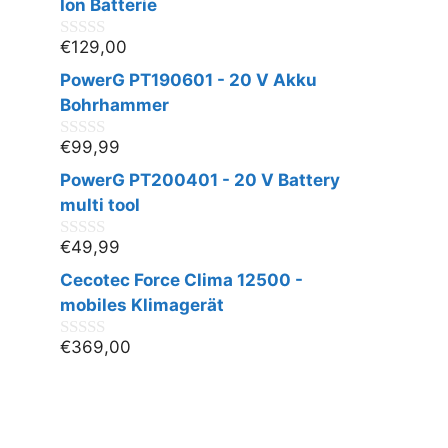
n
Ion Batterie
5
€
129,00
0
v
PowerG PT190601 - 20 V Akku
o
n
Bohrhammer
5
€
99,99
0
v
PowerG PT200401 - 20 V Battery
o
n
multi tool
5
€
49,99
0
v
Cecotec Force Clima 12500 -
o
n
mobiles Klimagerät
5
€
369,00
0
v
o
n
5