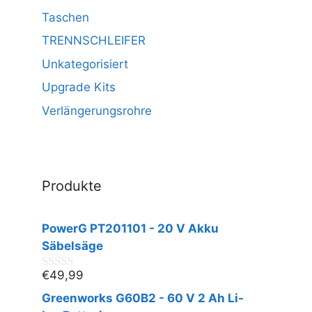
Taschen
TRENNSCHLEIFER
Unkategorisiert
Upgrade Kits
Verlängerungsrohre
Produkte
PowerG PT201101 - 20 V Akku
Säbelsäge
€
49,99
0
v
Greenworks G60B2 - 60 V 2 Ah Li-
o