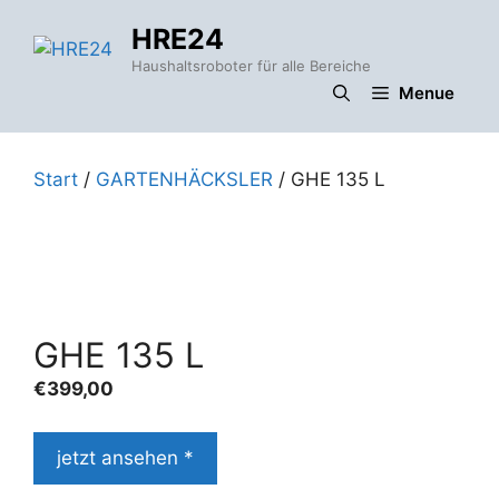
Zum
HRE24
Inhalt
springen
Haushaltsroboter für alle Bereiche
Menue
Start
/
GARTENHÄCKSLER
/ GHE 135 L
GHE 135 L
€
399,00
jetzt ansehen *