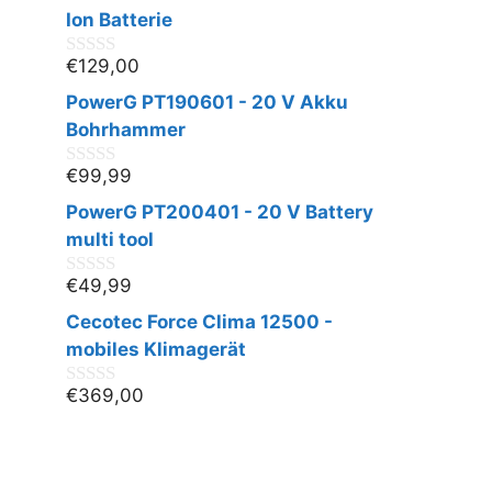
n
Ion Batterie
5
€
129,00
0
v
PowerG PT190601 - 20 V Akku
o
n
Bohrhammer
5
€
99,99
0
v
PowerG PT200401 - 20 V Battery
o
n
multi tool
5
€
49,99
0
v
Cecotec Force Clima 12500 -
o
n
mobiles Klimagerät
5
€
369,00
0
v
o
n
5