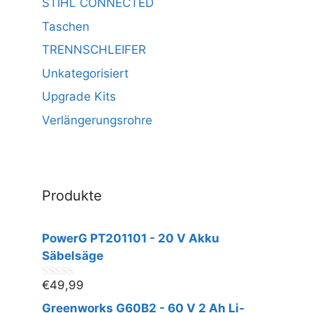
STIHL CONNECTED
Taschen
TRENNSCHLEIFER
Unkategorisiert
Upgrade Kits
Verlängerungsrohre
Produkte
PowerG PT201101 - 20 V Akku
Säbelsäge
€
49,99
0
v
Greenworks G60B2 - 60 V 2 Ah Li-
o