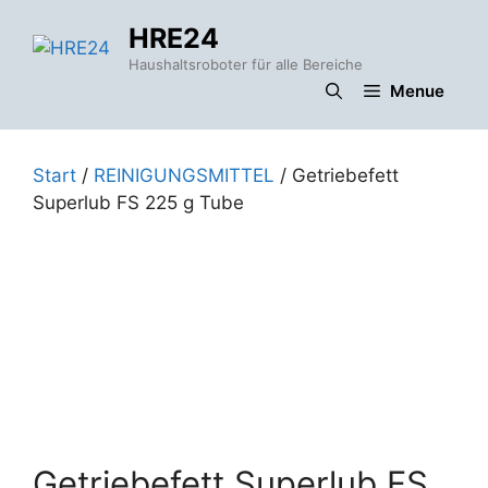
Zum
HRE24
Inhalt
springen
Haushaltsroboter für alle Bereiche
Menue
Start
/
REINIGUNGSMITTEL
/ Getriebefett
Superlub FS 225 g Tube
Getriebefett Superlub FS