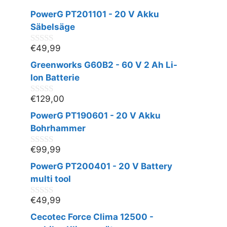
PowerG PT201101 - 20 V Akku
Säbelsäge
€
49,99
0
v
Greenworks G60B2 - 60 V 2 Ah Li-
o
n
Ion Batterie
5
€
129,00
0
v
PowerG PT190601 - 20 V Akku
o
n
Bohrhammer
5
€
99,99
0
v
PowerG PT200401 - 20 V Battery
o
n
multi tool
5
€
49,99
0
v
Cecotec Force Clima 12500 -
o