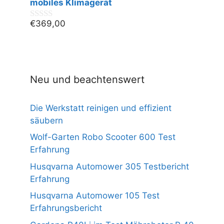
n
mobiles Klimagerät
5
€
369,00
0
v
o
n
5
Neu und beachtenswert
Die Werkstatt reinigen und effizient
säubern
Wolf-Garten Robo Scooter 600 Test
Erfahrung
Husqvarna Automower 305 Testbericht
Erfahrung
Husqvarna Automower 105 Test
Erfahrungsbericht