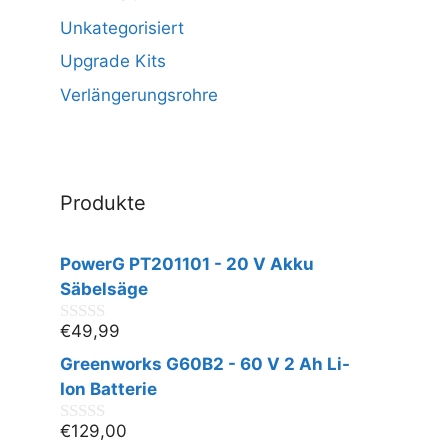
Unkategorisiert
Upgrade Kits
Verlängerungsrohre
Produkte
PowerG PT201101 - 20 V Akku
Säbelsäge
€
49,99
0
v
Greenworks G60B2 - 60 V 2 Ah Li-
o
n
Ion Batterie
5
€
129,00
0