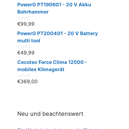
v
PowerG PT190601 - 20 V Akku
o
n
Bohrhammer
5
€
99,99
0
v
PowerG PT200401 - 20 V Battery
o
n
multi tool
5
€
49,99
0
v
Cecotec Force Clima 12500 -
o
n
mobiles Klimagerät
5
€
369,00
0
v
o
n
5
Neu und beachtenswert