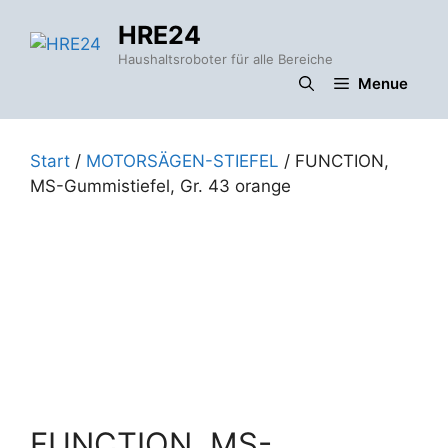
Zum
HRE24
Inhalt
springen
Haushaltsroboter für alle Bereiche
Menue
Start
/
MOTORSÄGEN-STIEFEL
/ FUNCTION,
MS-Gummistiefel, Gr. 43 orange
FUNCTION, MS-