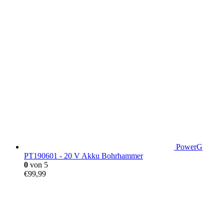
PowerG
PT190601 - 20 V Akku Bohrhammer
0
von 5
€
99,99