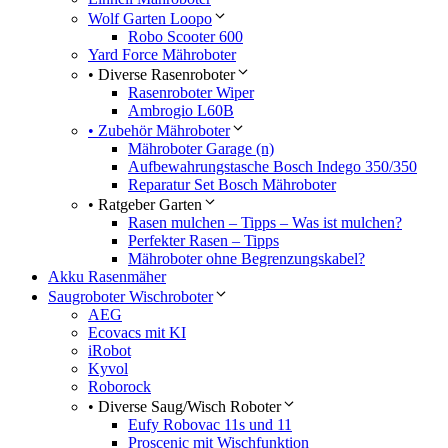
Wolf Garten Loopo
Robo Scooter 600
Yard Force Mähroboter
• Diverse Rasenroboter
Rasenroboter Wiper
Ambrogio L60B
• Zubehör Mähroboter
Mähroboter Garage (n)
Aufbewahrungstasche Bosch Indego 350/350
Reparatur Set Bosch Mähroboter
• Ratgeber Garten
Rasen mulchen – Tipps – Was ist mulchen?
Perfekter Rasen – Tipps
Mähroboter ohne Begrenzungskabel?
Akku Rasenmäher
Saugroboter Wischroboter
AEG
Ecovacs mit KI
iRobot
Kyvol
Roborock
• Diverse Saug/Wisch Roboter
Eufy Robovac 11s und 11
Proscenic mit Wischfunktion