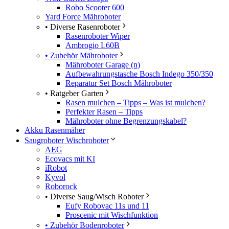
Robo Scooter 600
Yard Force Mähroboter
• Diverse Rasenroboter
Rasenroboter Wiper
Ambrogio L60B
• Zubehör Mähroboter
Mähroboter Garage (n)
Aufbewahrungstasche Bosch Indego 350/350
Reparatur Set Bosch Mähroboter
• Ratgeber Garten
Rasen mulchen – Tipps – Was ist mulchen?
Perfekter Rasen – Tipps
Mähroboter ohne Begrenzungskabel?
Akku Rasenmäher
Saugroboter Wischroboter
AEG
Ecovacs mit KI
iRobot
Kyvol
Roborock
• Diverse Saug/Wisch Roboter
Eufy Robovac 11s und 11
Proscenic mit Wischfunktion
• Zubehör Bodenroboter