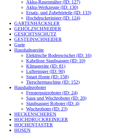
Akku-Rasenmäher (ID: 127)
Akku-Werkzeuge (ID: 130)
Ersatz- und Zubehörteile (ID: 133)
Hochdruckreiniger (ID: 124)
GARTENHÄCKSLER
GEHÖLZSCHNEIDER
GESICHTSSCHUTZ
GESTEINSCHNEIDER
Gurte
Haushaltsgeräte
Elektrische Bodenwischer (ID: 16)
Kabellose Staubsauger (ID: 10)
Klimageräte (ID: 81)
Luftreiniger (ID: 90)
Smart Home (ID: 158)
Tierschermaschine (ID: 152)
Haushaltsroboter
Fensterputzroboter (ID: 24)
Saug und Wischroboter (ID: 20)
Staubsauger Roboter (ID: 4)
Wischroboter (ID: 23)
HECKENSCHEREN
HOCHDRUCKREINIGER
HOCHENTASTER
HOSEN