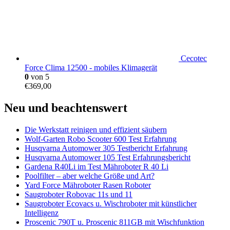
Cecotec
Force Clima 12500 - mobiles Klimagerät
0
von 5
€
369,00
Neu und beachtenswert
Die Werkstatt reinigen und effizient säubern
Wolf-Garten Robo Scooter 600 Test Erfahrung
Husqvarna Automower 305 Testbericht Erfahrung
Husqvarna Automower 105 Test Erfahrungsbericht
Gardena R40Li im Test Mähroboter R 40 Li
Poolfilter – aber welche Größe und Art?
Yard Force Mähroboter Rasen Roboter
Saugroboter Robovac 11s und 11
Saugroboter Ecovacs u. Wischroboter mit künstlicher
Intelligenz
Proscenic 790T u. Proscenic 811GB mit Wischfunktion