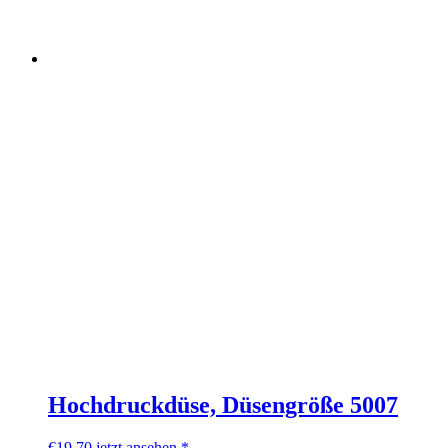
Hochdruckdüse, Düsengröße 5007
€
19,70
jetzt ansehen *