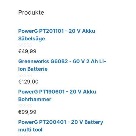
Produkte
PowerG PT201101 - 20 V Akku
Säbelsäge
€
49,99
0
v
Greenworks G60B2 - 60 V 2 Ah Li-
o
n
Ion Batterie
5
€
129,00
0
v
PowerG PT190601 - 20 V Akku
o
n
Bohrhammer
5
€
99,99
0
v
PowerG PT200401 - 20 V Battery
o
n
multi tool
5