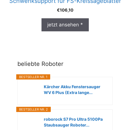
Schwenksupport für FS-Kreissägeblätter
€
106,10
jetzt ansehen *
beliebte Roboter
BESTSELLER NR. 1
Kärcher Akku Fenstersauger
WV 6 Plus (Extra lange...
BESTSELLER NR. 2
roborock S7 Pro Ultra 5100Pa
Staubsauger Roboter...