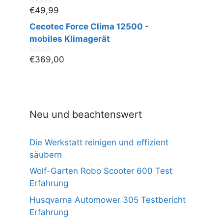
€
49,99
0
v
Cecotec Force Clima 12500 -
o
n
mobiles Klimagerät
5
€
369,00
0
v
o
n
5
Neu und beachtenswert
Die Werkstatt reinigen und effizient
säubern
Wolf-Garten Robo Scooter 600 Test
Erfahrung
Husqvarna Automower 305 Testbericht
Erfahrung