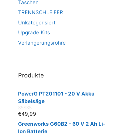
Taschen
TRENNSCHLEIFER
Unkategorisiert
Upgrade Kits
Verlängerungsrohre
Produkte
PowerG PT201101 - 20 V Akku
Säbelsäge
€
49,99
0
v
Greenworks G60B2 - 60 V 2 Ah Li-
o
n
Ion Batterie