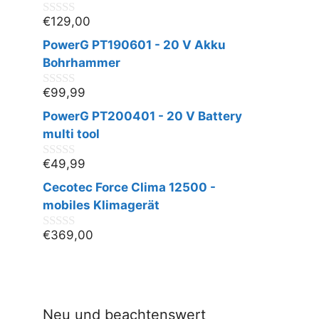
5
€
129,00
0
v
PowerG PT190601 - 20 V Akku
o
n
Bohrhammer
5
€
99,99
0
v
PowerG PT200401 - 20 V Battery
o
n
multi tool
5
€
49,99
0
v
Cecotec Force Clima 12500 -
o
n
mobiles Klimagerät
5
€
369,00
0
v
o
n
5
Neu und beachtenswert