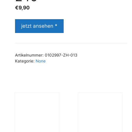
€
9,90
jetzt ansehen *
Artikelnummer:
0102997-ZH-013
Kategorie:
None