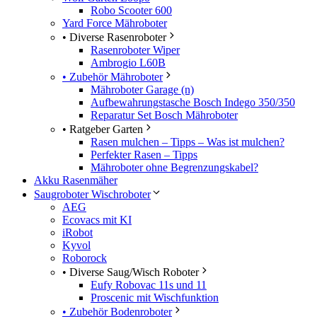
Robo Scooter 600
Yard Force Mähroboter
• Diverse Rasenroboter
Rasenroboter Wiper
Ambrogio L60B
• Zubehör Mähroboter
Mähroboter Garage (n)
Aufbewahrungstasche Bosch Indego 350/350
Reparatur Set Bosch Mähroboter
• Ratgeber Garten
Rasen mulchen – Tipps – Was ist mulchen?
Perfekter Rasen – Tipps
Mähroboter ohne Begrenzungskabel?
Akku Rasenmäher
Saugroboter Wischroboter
AEG
Ecovacs mit KI
iRobot
Kyvol
Roborock
• Diverse Saug/Wisch Roboter
Eufy Robovac 11s und 11
Proscenic mit Wischfunktion
• Zubehör Bodenroboter