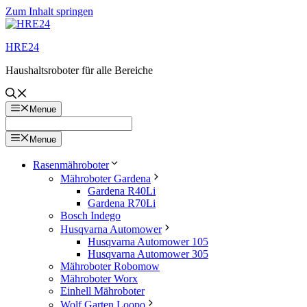
Zum Inhalt springen
HRE24
Haushaltsroboter für alle Bereiche
Menue
Menue
Rasenmähroboter
Mähroboter Gardena
Gardena R40Li
Gardena R70Li
Bosch Indego
Husqvarna Automower
Husqvarna Automower 105
Husqvarna Automower 305
Mähroboter Robomow
Mähroboter Worx
Einhell Mähroboter
Wolf Garten Loopo