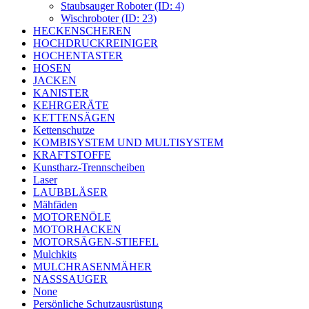
Staubsauger Roboter (ID: 4)
Wischroboter (ID: 23)
HECKENSCHEREN
HOCHDRUCKREINIGER
HOCHENTASTER
HOSEN
JACKEN
KANISTER
KEHRGERÄTE
KETTENSÄGEN
Kettenschutze
KOMBISYSTEM UND MULTISYSTEM
KRAFTSTOFFE
Kunstharz-Trennscheiben
Laser
LAUBBLÄSER
Mähfäden
MOTORENÖLE
MOTORHACKEN
MOTORSÄGEN-STIEFEL
Mulchkits
MULCHRASENMÄHER
NASSSAUGER
None
Persönliche Schutzausrüstung