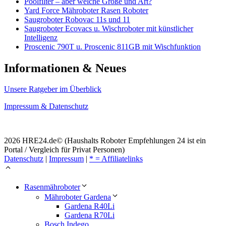
Poolfilter – aber welche Größe und Art?
Yard Force Mähroboter Rasen Roboter
Saugroboter Robovac 11s und 11
Saugroboter Ecovacs u. Wischroboter mit künstlicher
Intelligenz
Proscenic 790T u. Proscenic 811GB mit Wischfunktion
Informationen & Neues
Unsere Ratgeber im Überblick
Impressum & Datenschutz
2026 HRE24.de© (Haushalts Roboter Empfehlungen 24 ist ein
Portal / Vergleich für Privat Personen)
Datenschutz
|
Impressum
|
* = Affiliatelinks
Rasenmähroboter
Mähroboter Gardena
Gardena R40Li
Gardena R70Li
Bosch Indego