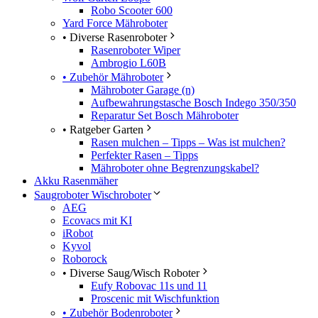
Robo Scooter 600
Yard Force Mähroboter
• Diverse Rasenroboter
Rasenroboter Wiper
Ambrogio L60B
• Zubehör Mähroboter
Mähroboter Garage (n)
Aufbewahrungstasche Bosch Indego 350/350
Reparatur Set Bosch Mähroboter
• Ratgeber Garten
Rasen mulchen – Tipps – Was ist mulchen?
Perfekter Rasen – Tipps
Mähroboter ohne Begrenzungskabel?
Akku Rasenmäher
Saugroboter Wischroboter
AEG
Ecovacs mit KI
iRobot
Kyvol
Roborock
• Diverse Saug/Wisch Roboter
Eufy Robovac 11s und 11
Proscenic mit Wischfunktion
• Zubehör Bodenroboter