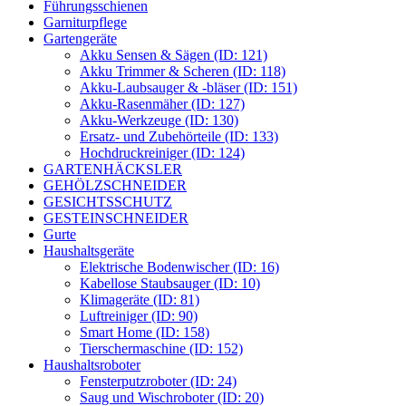
Führungsschienen
Garniturpflege
Gartengeräte
Akku Sensen & Sägen (ID: 121)
Akku Trimmer & Scheren (ID: 118)
Akku-Laubsauger & -bläser (ID: 151)
Akku-Rasenmäher (ID: 127)
Akku-Werkzeuge (ID: 130)
Ersatz- und Zubehörteile (ID: 133)
Hochdruckreiniger (ID: 124)
GARTENHÄCKSLER
GEHÖLZSCHNEIDER
GESICHTSSCHUTZ
GESTEINSCHNEIDER
Gurte
Haushaltsgeräte
Elektrische Bodenwischer (ID: 16)
Kabellose Staubsauger (ID: 10)
Klimageräte (ID: 81)
Luftreiniger (ID: 90)
Smart Home (ID: 158)
Tierschermaschine (ID: 152)
Haushaltsroboter
Fensterputzroboter (ID: 24)
Saug und Wischroboter (ID: 20)