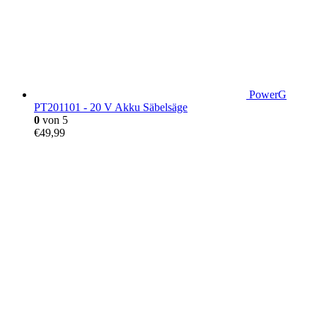
PowerG
PT201101 - 20 V Akku Säbelsäge
0
von 5
€
49,99