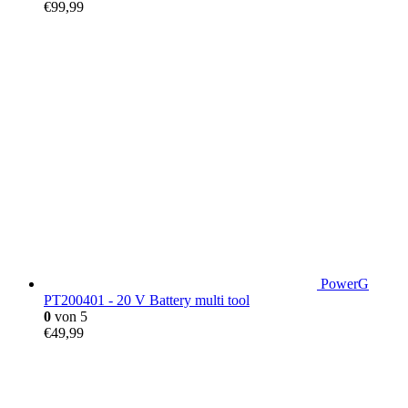
€
99,99
PowerG
PT200401 - 20 V Battery multi tool
0
von 5
€
49,99