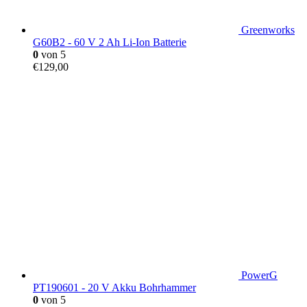
Greenworks
G60B2 - 60 V 2 Ah Li-Ion Batterie
0
von 5
€
129,00
PowerG
PT190601 - 20 V Akku Bohrhammer
0
von 5