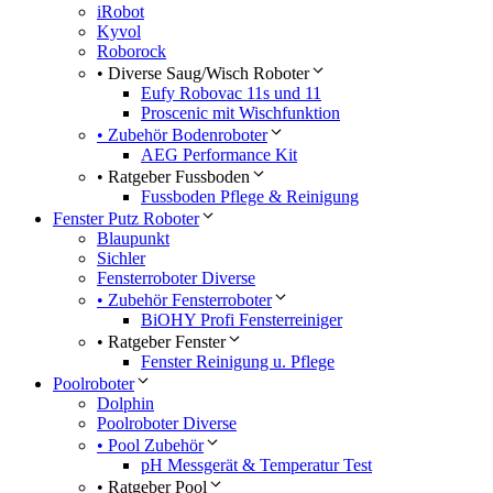
iRobot
Kyvol
Roborock
• Diverse Saug/Wisch Roboter
Eufy Robovac 11s und 11
Proscenic mit Wischfunktion
• Zubehör Bodenroboter
AEG Performance Kit
• Ratgeber Fussboden
Fussboden Pflege & Reinigung
Fenster Putz Roboter
Blaupunkt
Sichler
Fensterroboter Diverse
• Zubehör Fensterroboter
BiOHY Profi Fensterreiniger
• Ratgeber Fenster
Fenster Reinigung u. Pflege
Poolroboter
Dolphin
Poolroboter Diverse
• Pool Zubehör
pH Messgerät & Temperatur Test
• Ratgeber Pool