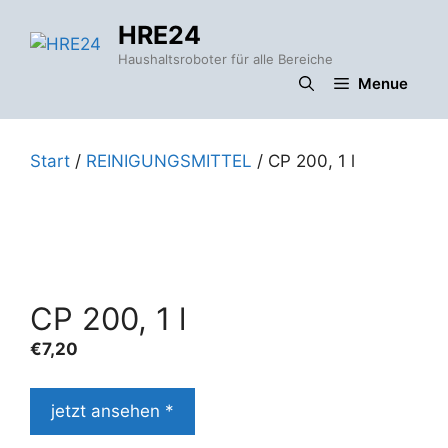
Zum
HRE24
Inhalt
springen
Haushaltsroboter für alle Bereiche
Menue
Start
/
REINIGUNGSMITTEL
/ CP 200, 1 l
CP 200, 1 l
€
7,20
jetzt ansehen *