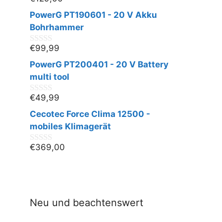
0
v
PowerG PT190601 - 20 V Akku
o
n
Bohrhammer
5
€
99,99
0
v
PowerG PT200401 - 20 V Battery
o
n
multi tool
5
€
49,99
0
v
Cecotec Force Clima 12500 -
o
n
mobiles Klimagerät
5
€
369,00
0
v
o
n
5
Neu und beachtenswert