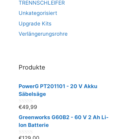
TRENNSCHLEIFER
Unkategorisiert
Upgrade Kits
Verlängerungsrohre
Produkte
PowerG PT201101 - 20 V Akku
Säbelsäge
€
49,99
0
v
Greenworks G60B2 - 60 V 2 Ah Li-
o
n
Ion Batterie
5
€
129,00