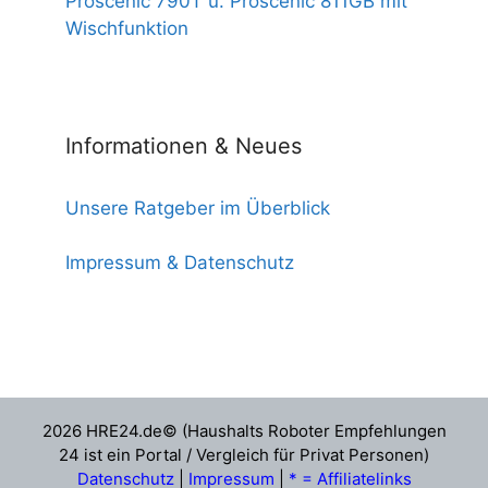
Proscenic 790T u. Proscenic 811GB mit
Wischfunktion
Informationen & Neues
Unsere Ratgeber im Überblick
Impressum & Datenschutz
2026 HRE24.de© (Haushalts Roboter Empfehlungen
24 ist ein Portal / Vergleich für Privat Personen)
Datenschutz
|
Impressum
|
* = Affiliatelinks