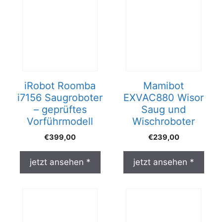
iRobot Roomba
Mamibot
i7156 Saugroboter
EXVAC880 Wisor
– geprüftes
Saug und
Vorführmodell
Wischroboter
€
399,00
€
239,00
jetzt ansehen *
jetzt ansehen *