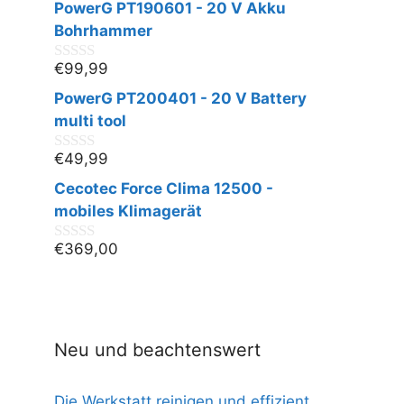
PowerG PT190601 - 20 V Akku
o
n
Bohrhammer
5
€
99,99
0
v
PowerG PT200401 - 20 V Battery
o
n
multi tool
5
€
49,99
0
v
Cecotec Force Clima 12500 -
o
n
mobiles Klimagerät
5
€
369,00
0
v
o
n
5
Neu und beachtenswert
Die Werkstatt reinigen und effizient