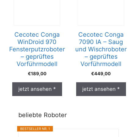
Cecotec Conga
Cecotec Conga
WinDroid 970
7090 IA – Saug
Fensterputzroboter
und Wischroboter
– geprüftes
– geprüftes
Vorführmodell
Vorführmodell
€
189,00
€
449,00
jetzt ansehen *
jetzt ansehen *
beliebte Roboter
BESTSELLER NR. 1