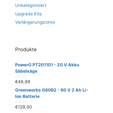
Unkategorisiert
Upgrade Kits
Verlängerungsrohre
Produkte
PowerG PT201101 - 20 V Akku
Säbelsäge
€
49,99
0
v
Greenworks G60B2 - 60 V 2 Ah Li-
o
n
Ion Batterie
5
€
129,00
0
v