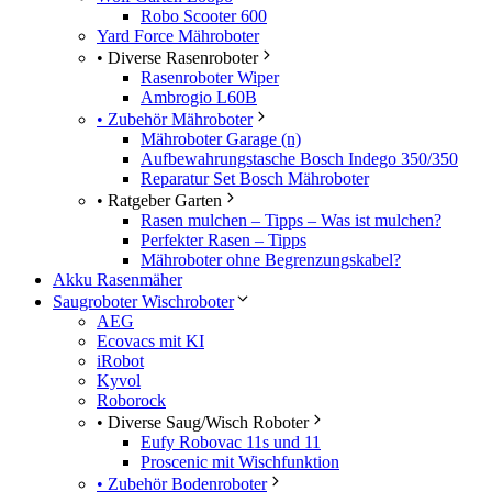
Robo Scooter 600
Yard Force Mähroboter
• Diverse Rasenroboter
Rasenroboter Wiper
Ambrogio L60B
• Zubehör Mähroboter
Mähroboter Garage (n)
Aufbewahrungstasche Bosch Indego 350/350
Reparatur Set Bosch Mähroboter
• Ratgeber Garten
Rasen mulchen – Tipps – Was ist mulchen?
Perfekter Rasen – Tipps
Mähroboter ohne Begrenzungskabel?
Akku Rasenmäher
Saugroboter Wischroboter
AEG
Ecovacs mit KI
iRobot
Kyvol
Roborock
• Diverse Saug/Wisch Roboter
Eufy Robovac 11s und 11
Proscenic mit Wischfunktion
• Zubehör Bodenroboter