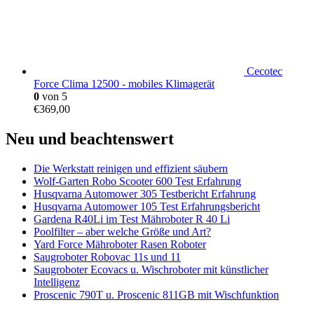
Cecotec
Force Clima 12500 - mobiles Klimagerät
0
von 5
€
369,00
Neu und beachtenswert
Die Werkstatt reinigen und effizient säubern
Wolf-Garten Robo Scooter 600 Test Erfahrung
Husqvarna Automower 305 Testbericht Erfahrung
Husqvarna Automower 105 Test Erfahrungsbericht
Gardena R40Li im Test Mähroboter R 40 Li
Poolfilter – aber welche Größe und Art?
Yard Force Mähroboter Rasen Roboter
Saugroboter Robovac 11s und 11
Saugroboter Ecovacs u. Wischroboter mit künstlicher
Intelligenz
Proscenic 790T u. Proscenic 811GB mit Wischfunktion