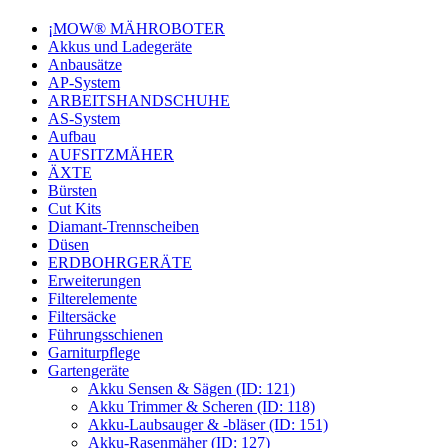
¡MOW® MÄHROBOTER
Akkus und Ladegeräte
Anbausätze
AP-System
ARBEITSHANDSCHUHE
AS-System
Aufbau
AUFSITZMÄHER
ÄXTE
Bürsten
Cut Kits
Diamant-Trennscheiben
Düsen
ERDBOHRGERÄTE
Erweiterungen
Filterelemente
Filtersäcke
Führungsschienen
Garniturpflege
Gartengeräte
Akku Sensen & Sägen (ID: 121)
Akku Trimmer & Scheren (ID: 118)
Akku-Laubsauger & -bläser (ID: 151)
Akku-Rasenmäher (ID: 127)