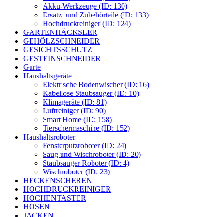
Akku-Werkzeuge (ID: 130)
Ersatz- und Zubehörteile (ID: 133)
Hochdruckreiniger (ID: 124)
GARTENHÄCKSLER
GEHÖLZSCHNEIDER
GESICHTSSCHUTZ
GESTEINSCHNEIDER
Gurte
Haushaltsgeräte
Elektrische Bodenwischer (ID: 16)
Kabellose Staubsauger (ID: 10)
Klimageräte (ID: 81)
Luftreiniger (ID: 90)
Smart Home (ID: 158)
Tierschermaschine (ID: 152)
Haushaltsroboter
Fensterputzroboter (ID: 24)
Saug und Wischroboter (ID: 20)
Staubsauger Roboter (ID: 4)
Wischroboter (ID: 23)
HECKENSCHEREN
HOCHDRUCKREINIGER
HOCHENTASTER
HOSEN
JACKEN