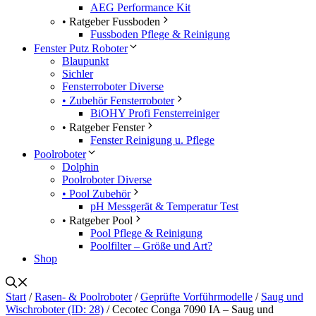
AEG Performance Kit
• Ratgeber Fussboden
Fussboden Pflege & Reinigung
Fenster Putz Roboter
Blaupunkt
Sichler
Fensterroboter Diverse
• Zubehör Fensterroboter
BiOHY Profi Fensterreiniger
• Ratgeber Fenster
Fenster Reinigung u. Pflege
Poolroboter
Dolphin
Poolroboter Diverse
• Pool Zubehör
pH Messgerät & Temperatur Test
• Ratgeber Pool
Pool Pflege & Reinigung
Poolfilter – Größe und Art?
Shop
Start
/
Rasen- & Poolroboter
/
Geprüfte Vorführmodelle
/
Saug und
Wischroboter (ID: 28)
/ Cecotec Conga 7090 IA – Saug und