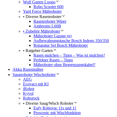
Wolf Garten Loopo
Robo Scooter 600
Yard Force Mähroboter
• Diverse Rasenroboter
Rasenroboter Wiper
Ambrogio L60B
• Zubehör Mähroboter
Mähroboter Garage (n)
Aufbewahrungstasche Bosch Indego 350/350
Reparatur Set Bosch Mähroboter
• Ratgeber Garten
Rasen mulchen – Tipps – Was ist mulchen?
Perfekter Rasen – Tipps
Mähroboter ohne Begrenzungskabel?
Akku Rasenmäher
Saugroboter Wischroboter
AEG
Ecovacs mit KI
iRobot
Kyvol
Roborock
• Diverse Saug/Wisch Roboter
Eufy Robovac 11s und 11
Proscenic mit Wischfunktion