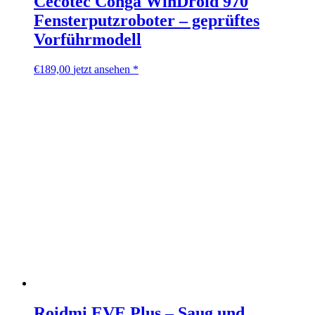
Cecotec Conga WinDroid 970
Fensterputzroboter – geprüftes
Vorführmodell
€
189,00
jetzt ansehen *
Roidmi EVE Plus – Saug und