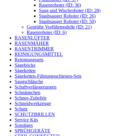
Rasenroboter (ID: 36)
Saug und Wischroboter (ID: 28)
Staubsauger Roboter (ID: 26)
Staubsauger Roboter (ID: 50)
Geprüfte Vorführmodelle (ID: 21)
Rasenroboter (ID: 6)
RASENLÜFTER
RASENMÄHER
RASENTRIMMER
REINIGUNGSMITTEL
Reinigungssets
Sägeböcke
Sägeketten
Sägeketten-Führungsschienen-Sets
Saugschläuche
Schaftverlängerungen
Schnäppchen
Schnee-Zubehör
Schneidwerkzeuge
Schutz
SCHUTZBRILLEN
Service Kits
Sonstiges
SPRÜHGERÄTE