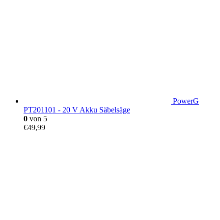
PowerG
PT201101 - 20 V Akku Säbelsäge
0
von 5
€
49,99