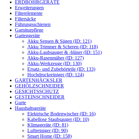
ERDBOHRGERÄTE
Erweiterungen
Filterelemente
Filtersäcke
Führungsschienen
Garniturpflege
Gartengeräte
Akku Sensen & Sägen (ID: 121)
Akku Trimmer & Scheren (ID: 118)
Akku-Laubsauger & -bläser (ID: 151)
Akku-Rasenmäher (ID: 127)
Akku-Werkzeuge (ID: 130)
Ersatz- und Zubehörteile (ID: 133)
Hochdruckreiniger (ID: 124)
GARTENHÄCKSLER
GEHÖLZSCHNEIDER
GESICHTSSCHUTZ
GESTEINSCHNEIDER
Gurte
Haushaltsgeräte
Elektrische Bodenwischer (ID: 16)
Kabellose Staubsauger (ID: 10)
Klimageräte (ID: 81)
Luftreiniger (ID: 90)
Smart Home (ID: 158)