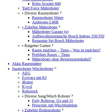
Robo Scooter 600
Yard Force Mähroboter
• Diverse Rasenroboter
Rasenroboter Wiper
Ambrogio L60B
• Zubehör Mähroboter
Mähroboter Garage (n)
Aufbewahrungstasche Bosch Indego 350/350
Reparatur Set Bosch Mähroboter
• Ratgeber Garten
Rasen mulchen – Tipps – Was ist mulchen?
Perfekter Rasen – Tipps
Mähroboter ohne Begrenzungskabel?
Akku Rasenmäher
Saugroboter Wischroboter
AEG
Ecovacs mit KI
iRobot
Kyvol
Roborock
• Diverse Saug/Wisch Roboter
Eufy Robovac 11s und 11
Proscenic mit Wischfunktion
• Zubehör Bodenroboter