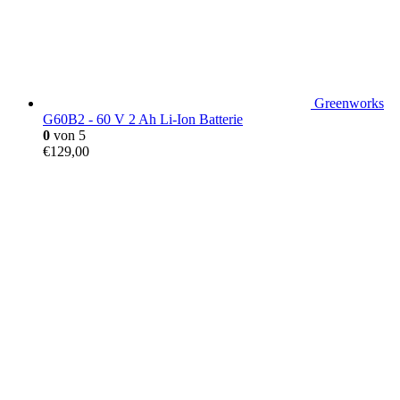
Greenworks
G60B2 - 60 V 2 Ah Li-Ion Batterie
0
von 5
€
129,00