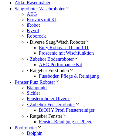
Akku Rasenmäher
Saugroboter Wischroboter
AEG
Ecovacs mit KI
iRobot
Kyvol
Roborock
• Diverse Saug/Wisch Roboter
Eufy Robovac 11s und 11
Proscenic mit Wischfunktion
• Zubehör Bodenroboter
AEG Performance Kit
• Ratgeber Fussboden
Fussboden Pflege & Reinigung
Fenster Putz Roboter
Blaupunkt
Sichler
Fensterroboter Diverse
• Zubehör Fensterroboter
BiOHY Profi Fensterreiniger
• Ratgeber Fenster
Fenster Reinigung u. Pflege
Poolroboter
Dolphin