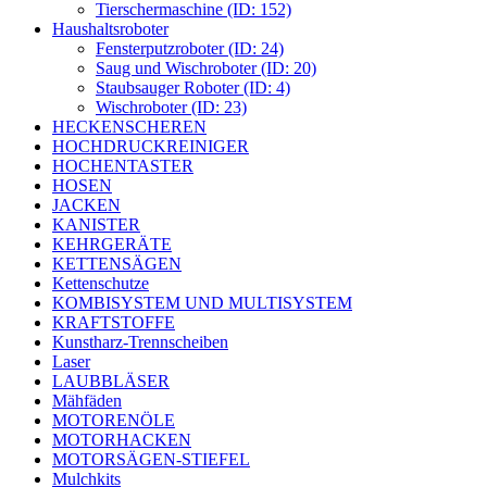
Tierschermaschine (ID: 152)
Haushaltsroboter
Fensterputzroboter (ID: 24)
Saug und Wischroboter (ID: 20)
Staubsauger Roboter (ID: 4)
Wischroboter (ID: 23)
HECKENSCHEREN
HOCHDRUCKREINIGER
HOCHENTASTER
HOSEN
JACKEN
KANISTER
KEHRGERÄTE
KETTENSÄGEN
Kettenschutze
KOMBISYSTEM UND MULTISYSTEM
KRAFTSTOFFE
Kunstharz-Trennscheiben
Laser
LAUBBLÄSER
Mähfäden
MOTORENÖLE
MOTORHACKEN
MOTORSÄGEN-STIEFEL
Mulchkits