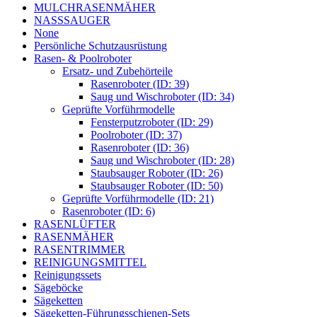
MULCHRASENMÄHER
NASSSAUGER
None
Persönliche Schutzausrüstung
Rasen- & Poolroboter
Ersatz- und Zubehörteile
Rasenroboter (ID: 39)
Saug und Wischroboter (ID: 34)
Geprüfte Vorführmodelle
Fensterputzroboter (ID: 29)
Poolroboter (ID: 37)
Rasenroboter (ID: 36)
Saug und Wischroboter (ID: 28)
Staubsauger Roboter (ID: 26)
Staubsauger Roboter (ID: 50)
Geprüfte Vorführmodelle (ID: 21)
Rasenroboter (ID: 6)
RASENLÜFTER
RASENMÄHER
RASENTRIMMER
REINIGUNGSMITTEL
Reinigungssets
Sägeböcke
Sägeketten
Sägeketten-Führungsschienen-Sets