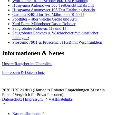
Wolf-Garten Robo Scooter 600 Test Erfahrung
Husqvarna Automower 305 Testbericht Erfahrung
Husqvarna Automower 105 Test Erfahrungsbericht
Gardena R40Li im Test Mähroboter R 40 Li
Poolfilter – aber welche Größe und Art?
Yard Force Mähroboter Rasen Roboter
Saugroboter Robovac 11s und 11
Saugroboter Ecovacs u. Wischroboter mit künstlicher
Intelligenz
Proscenic 790T u. Proscenic 811GB mit Wischfunktion
Informationen & Neues
Unsere Ratgeber im Überblick
Impressum & Datenschutz
2026 HRE24.de© (Haushalts Roboter Empfehlungen 24 ist ein
Portal / Vergleich für Privat Personen)
Datenschutz
|
Impressum
|
* = Affiliatelinks
Rasenmähroboter