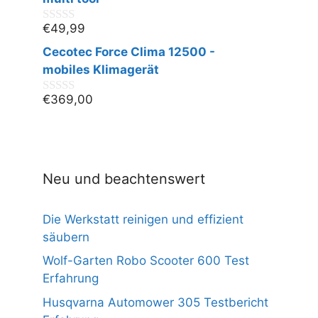
5
€
49,99
0
v
Cecotec Force Clima 12500 -
o
n
mobiles Klimagerät
5
€
369,00
0
v
o
n
5
Neu und beachtenswert
Die Werkstatt reinigen und effizient
säubern
Wolf-Garten Robo Scooter 600 Test
Erfahrung
Husqvarna Automower 305 Testbericht