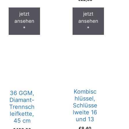
jetzt
jetzt
ansehen
ansehen
*
*
Kombisc
36 GGM,
hlüssel,
Diamant-
Schlüsse
Trennsch
lweite 16
leifkette,
und 13
45 cm
€
8,40