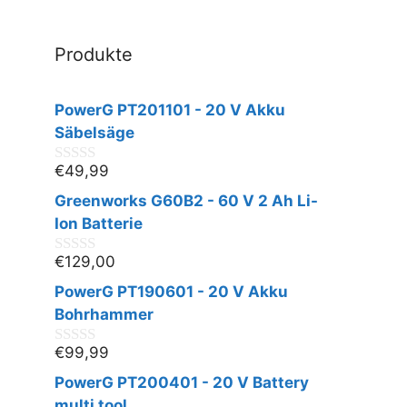
Produkte
PowerG PT201101 - 20 V Akku
Säbelsäge
€
49,99
0
v
Greenworks G60B2 - 60 V 2 Ah Li-
o
n
Ion Batterie
5
€
129,00
0
v
PowerG PT190601 - 20 V Akku
o
n
Bohrhammer
5
€
99,99
0
v
PowerG PT200401 - 20 V Battery
o
n
multi tool