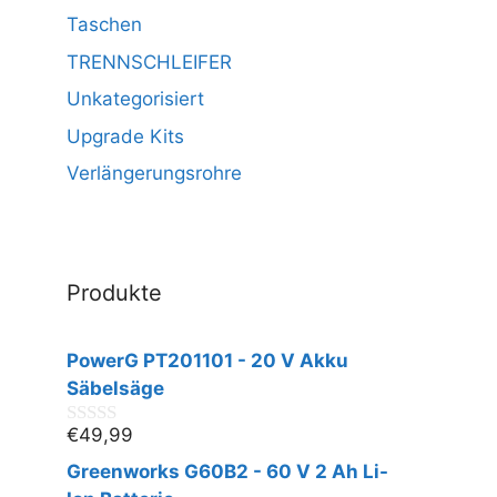
Taschen
TRENNSCHLEIFER
Unkategorisiert
Upgrade Kits
Verlängerungsrohre
Produkte
PowerG PT201101 - 20 V Akku
Säbelsäge
€
49,99
0
v
Greenworks G60B2 - 60 V 2 Ah Li-
o