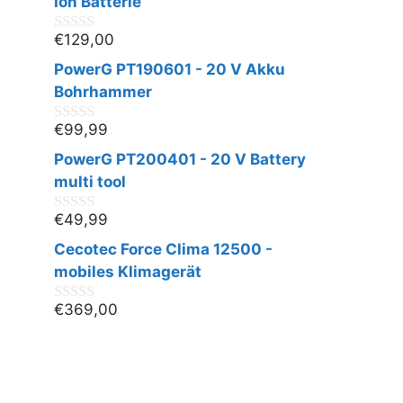
n
Ion Batterie
5
€
129,00
0
v
PowerG PT190601 - 20 V Akku
o
n
Bohrhammer
5
€
99,99
0
v
PowerG PT200401 - 20 V Battery
o
n
multi tool
5
€
49,99
0
v
Cecotec Force Clima 12500 -
o
n
mobiles Klimagerät
5
€
369,00
0
v
o
n
5