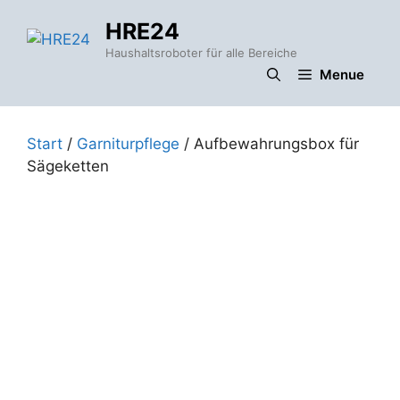
Zum
HRE24
Inhalt
springen
Haushaltsroboter für alle Bereiche
Menue
Start
/
Garniturpflege
/ Aufbewahrungsbox für
Sägeketten
f