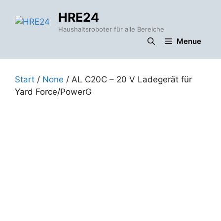
Zum
HRE24
Inhalt
springen
Haushaltsroboter für alle Bereiche
Menue
Start
/
None
/ AL C20C – 20 V Ladegerät für
Yard Force/PowerG