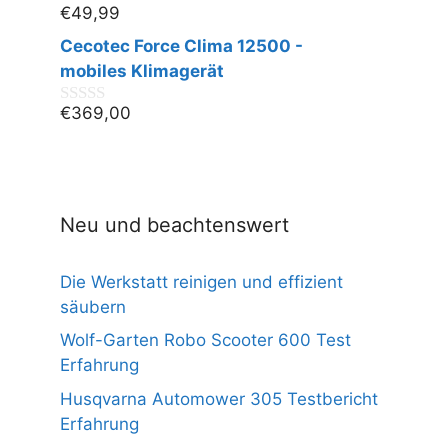
€
49,99
0
v
Cecotec Force Clima 12500 -
o
n
mobiles Klimagerät
5
€
369,00
0
v
o
n
5
Neu und beachtenswert
Die Werkstatt reinigen und effizient
säubern
Wolf-Garten Robo Scooter 600 Test
Erfahrung
Husqvarna Automower 305 Testbericht
Erfahrung