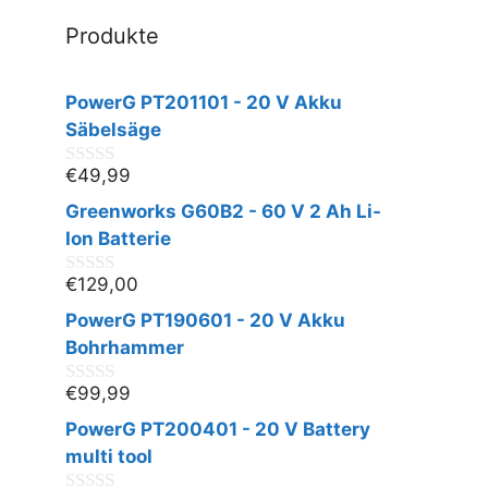
Produkte
PowerG PT201101 - 20 V Akku
Säbelsäge
€
49,99
0
v
Greenworks G60B2 - 60 V 2 Ah Li-
o
n
Ion Batterie
5
€
129,00
0
v
PowerG PT190601 - 20 V Akku
o
n
Bohrhammer
5
€
99,99
0
v
PowerG PT200401 - 20 V Battery
o
n
multi tool
5