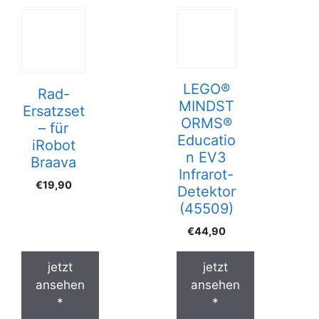
LEGO®
Rad-
MINDST
Ersatzset
ORMS®
– für
Educatio
iRobot
n EV3
Braava
Infrarot-
€
19,90
Detektor
(45509)
€
44,90
jetzt
jetzt
ansehen
ansehen
*
*