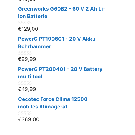
0
v
Greenworks G60B2 - 60 V 2 Ah Li-
o
n
Ion Batterie
5
€
129,00
0
v
PowerG PT190601 - 20 V Akku
o
n
Bohrhammer
5
€
99,99
0
v
PowerG PT200401 - 20 V Battery
o
n
multi tool
5
€
49,99
0
v
Cecotec Force Clima 12500 -
o
n
mobiles Klimagerät
5
€
369,00
0
v
o