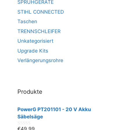
SPRÜHGERÄTE
STIHL CONNECTED
Taschen
TRENNSCHLEIFER
Unkategorisiert
Upgrade Kits
Verlängerungsrohre
Produkte
PowerG PT201101 - 20 V Akku
Säbelsäge
€
49,99