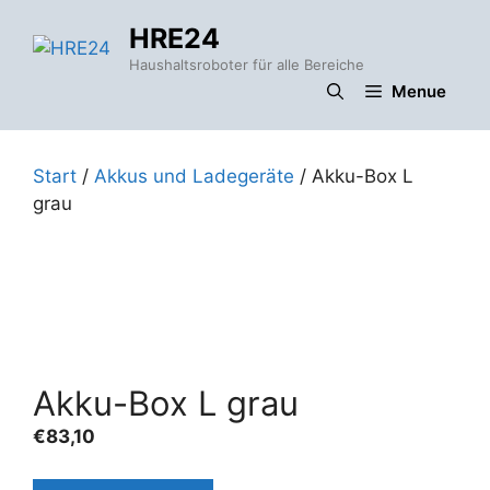
Zum
HRE24
Inhalt
springen
Haushaltsroboter für alle Bereiche
Menue
Start
/
Akkus und Ladegeräte
/ Akku-Box L
grau
Akku-Box L grau
€
83,10