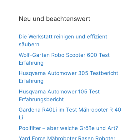
n
5
Neu und beachtenswert
Die Werkstatt reinigen und effizient
säubern
Wolf-Garten Robo Scooter 600 Test
Erfahrung
Husqvarna Automower 305 Testbericht
Erfahrung
Husqvarna Automower 105 Test
Erfahrungsbericht
Gardena R40Li im Test Mähroboter R 40
Li
Poolfilter – aber welche Größe und Art?
Yard Force Mähroboter Rasen Roboter