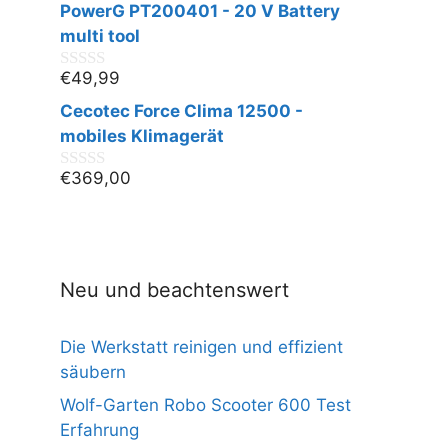
PowerG PT200401 - 20 V Battery
o
n
multi tool
5
€
49,99
0
v
Cecotec Force Clima 12500 -
o
n
mobiles Klimagerät
5
€
369,00
0
v
o
n
5
Neu und beachtenswert
Die Werkstatt reinigen und effizient
säubern
Wolf-Garten Robo Scooter 600 Test
Erfahrung