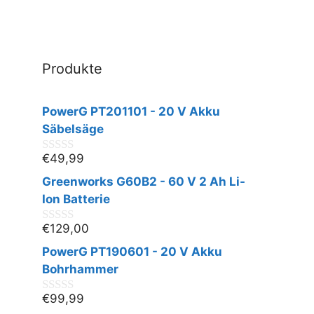
Produkte
PowerG PT201101 - 20 V Akku
Säbelsäge
€
49,99
0
v
Greenworks G60B2 - 60 V 2 Ah Li-
o
n
Ion Batterie
5
€
129,00
0
v
PowerG PT190601 - 20 V Akku
o
n
Bohrhammer
5
€
99,99
0
v