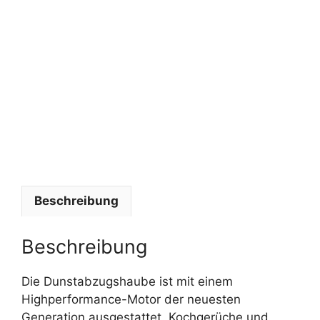
t
e
g
o
r
i
s
i
e
r
t
Beschreibung
Beschreibung
Die Dunstabzugshaube ist mit einem
Highperformance-Motor der neuesten
Generation ausgestattet. Kochgerüche und