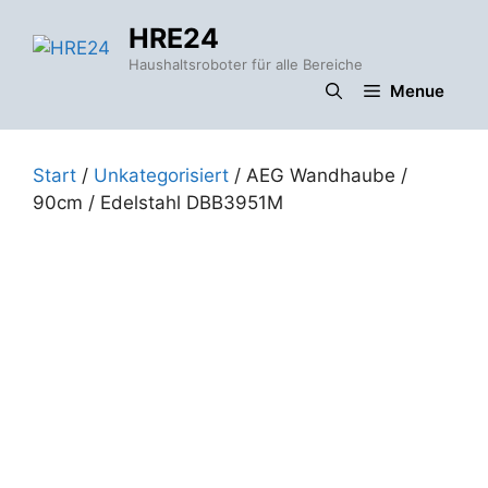
Zum
HRE24
Inhalt
springen
Haushaltsroboter für alle Bereiche
Menue
Start
/
Unkategorisiert
/ AEG Wandhaube /
90cm / Edelstahl DBB3951M