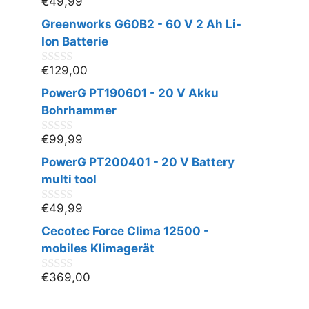
€
49,99
0
v
Greenworks G60B2 - 60 V 2 Ah Li-
o
n
Ion Batterie
5
€
129,00
0
v
PowerG PT190601 - 20 V Akku
o
n
Bohrhammer
5
€
99,99
0
v
PowerG PT200401 - 20 V Battery
o
n
multi tool
5
€
49,99
0
v
Cecotec Force Clima 12500 -
o
n
mobiles Klimagerät
5
€
369,00
0
v
o