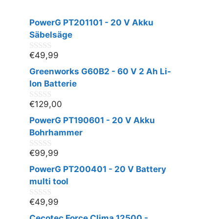
PowerG PT201101 - 20 V Akku
Säbelsäge
€
49,99
0
v
Greenworks G60B2 - 60 V 2 Ah Li-
o
n
Ion Batterie
5
€
129,00
0
v
PowerG PT190601 - 20 V Akku
o
n
Bohrhammer
5
€
99,99
0
v
PowerG PT200401 - 20 V Battery
o
n
multi tool
5
€
49,99
0
v
Cecotec Force Clima 12500 -