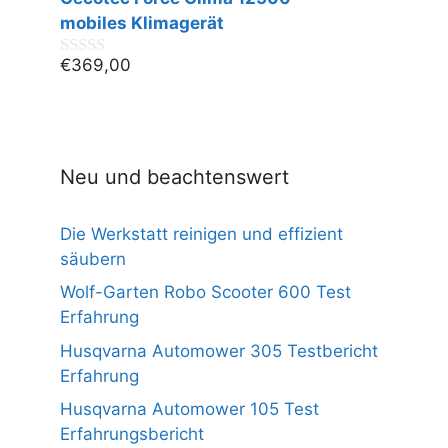
o
n
mobiles Klimagerät
5
€
369,00
0
v
o
n
5
Neu und beachtenswert
Die Werkstatt reinigen und effizient
säubern
Wolf-Garten Robo Scooter 600 Test
Erfahrung
Husqvarna Automower 305 Testbericht
Erfahrung
Husqvarna Automower 105 Test
Erfahrungsbericht