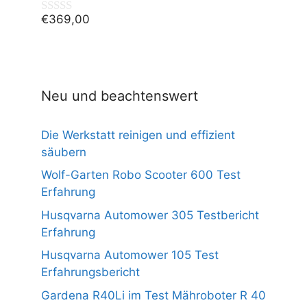
5
€
369,00
0
v
o
n
5
Neu und beachtenswert
Die Werkstatt reinigen und effizient
säubern
Wolf-Garten Robo Scooter 600 Test
Erfahrung
Husqvarna Automower 305 Testbericht
Erfahrung
Husqvarna Automower 105 Test
Erfahrungsbericht
Gardena R40Li im Test Mähroboter R 40