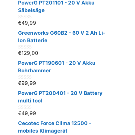
PowerG PT201101 - 20 V Akku
Säbelsäge
€
49,99
0
v
Greenworks G60B2 - 60 V 2 Ah Li-
o
n
Ion Batterie
5
€
129,00
0
v
PowerG PT190601 - 20 V Akku
o
n
Bohrhammer
5
€
99,99
0
v
PowerG PT200401 - 20 V Battery
o
n
multi tool
5
€
49,99
0
v
Cecotec Force Clima 12500 -
o
n
mobiles Klimagerät