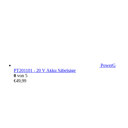
PowerG
PT201101 - 20 V Akku Säbelsäge
0
von 5
€
49,99