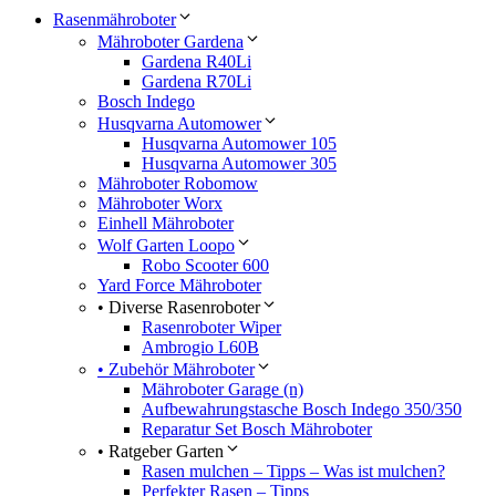
Rasenmähroboter
Mähroboter Gardena
Gardena R40Li
Gardena R70Li
Bosch Indego
Husqvarna Automower
Husqvarna Automower 105
Husqvarna Automower 305
Mähroboter Robomow
Mähroboter Worx
Einhell Mähroboter
Wolf Garten Loopo
Robo Scooter 600
Yard Force Mähroboter
• Diverse Rasenroboter
Rasenroboter Wiper
Ambrogio L60B
• Zubehör Mähroboter
Mähroboter Garage (n)
Aufbewahrungstasche Bosch Indego 350/350
Reparatur Set Bosch Mähroboter
• Ratgeber Garten
Rasen mulchen – Tipps – Was ist mulchen?
Perfekter Rasen – Tipps