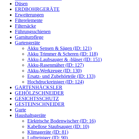
Düsen
ERDBOHRGERÄTE
Erweiterungen
Filterelemente
Filtersäcke
Führungsschienen
Garniturpflege
Gartengeräte
Akku Sensen & Sägen (ID: 121)
Akku Trimmer & Scheren (ID: 118)
Akku-Laubsauger & -bläser (ID: 151)
Akku-Rasenmäher (ID: 127)
Akku-Werkzeuge (ID: 130)
Ersatz- und Zubehörteile (ID: 133)
Hochdruckreiniger (ID: 124)
GARTENHÄCKSLER
GEHÖLZSCHNEIDER
GESICHTSSCHUTZ
GESTEINSCHNEIDER
Gurte
Haushaltsgeräte
Elektrische Bodenwischer (ID: 16)
Kabellose Staubsauger (ID: 10)
Klimageräte (ID: 81)
Luftreiniger (ID: 90)