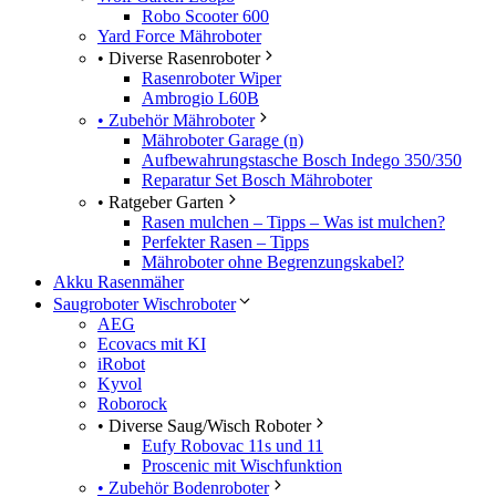
Robo Scooter 600
Yard Force Mähroboter
• Diverse Rasenroboter
Rasenroboter Wiper
Ambrogio L60B
• Zubehör Mähroboter
Mähroboter Garage (n)
Aufbewahrungstasche Bosch Indego 350/350
Reparatur Set Bosch Mähroboter
• Ratgeber Garten
Rasen mulchen – Tipps – Was ist mulchen?
Perfekter Rasen – Tipps
Mähroboter ohne Begrenzungskabel?
Akku Rasenmäher
Saugroboter Wischroboter
AEG
Ecovacs mit KI
iRobot
Kyvol
Roborock
• Diverse Saug/Wisch Roboter
Eufy Robovac 11s und 11
Proscenic mit Wischfunktion
• Zubehör Bodenroboter