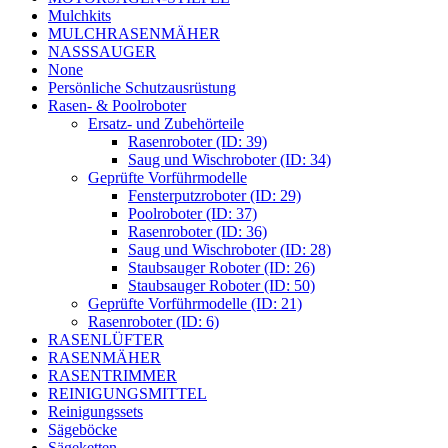
Mulchkits
MULCHRASENMÄHER
NASSSAUGER
None
Persönliche Schutzausrüstung
Rasen- & Poolroboter
Ersatz- und Zubehörteile
Rasenroboter (ID: 39)
Saug und Wischroboter (ID: 34)
Geprüfte Vorführmodelle
Fensterputzroboter (ID: 29)
Poolroboter (ID: 37)
Rasenroboter (ID: 36)
Saug und Wischroboter (ID: 28)
Staubsauger Roboter (ID: 26)
Staubsauger Roboter (ID: 50)
Geprüfte Vorführmodelle (ID: 21)
Rasenroboter (ID: 6)
RASENLÜFTER
RASENMÄHER
RASENTRIMMER
REINIGUNGSMITTEL
Reinigungssets
Sägeböcke
Sägeketten