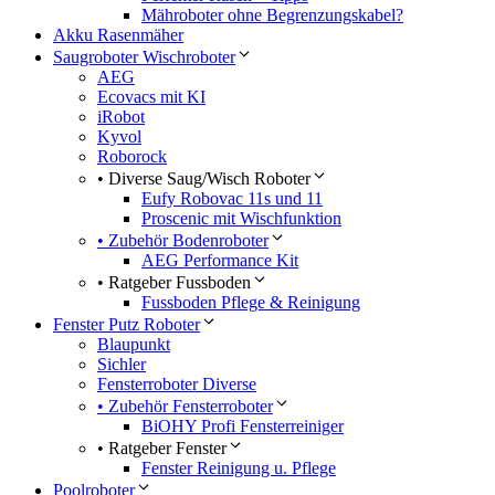
Mähroboter ohne Begrenzungskabel?
Akku Rasenmäher
Saugroboter Wischroboter
AEG
Ecovacs mit KI
iRobot
Kyvol
Roborock
• Diverse Saug/Wisch Roboter
Eufy Robovac 11s und 11
Proscenic mit Wischfunktion
• Zubehör Bodenroboter
AEG Performance Kit
• Ratgeber Fussboden
Fussboden Pflege & Reinigung
Fenster Putz Roboter
Blaupunkt
Sichler
Fensterroboter Diverse
• Zubehör Fensterroboter
BiOHY Profi Fensterreiniger
• Ratgeber Fenster
Fenster Reinigung u. Pflege
Poolroboter