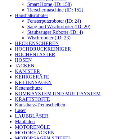
Smart Home (ID: 158)
Tierschermaschine (ID: 152)
Haushaltsroboter
Fensterputzroboter (ID: 24)
Saug und Wischroboter (ID: 20)
Staubsauger Roboter (ID: 4)
Wischroboter (ID: 23)
HECKENSCHEREN
HOCHDRUCKREINIGER
HOCHENTASTER
HOSEN
JACKEN
KANISTER
KEHRGERÄTE
KETTENSÄGEN
Kettenschutze
KOMBISYSTEM UND MULTISYSTEM
KRAFTSTOFFE
Kunstharz-Trennscheiben
Laser
LAUBBLÄSER
Mähfäden
MOTORENÖLE
MOTORHACKEN
MOTORSÄGEN-STIEFEL