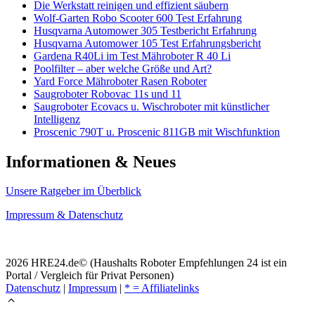
Die Werkstatt reinigen und effizient säubern
Wolf-Garten Robo Scooter 600 Test Erfahrung
Husqvarna Automower 305 Testbericht Erfahrung
Husqvarna Automower 105 Test Erfahrungsbericht
Gardena R40Li im Test Mähroboter R 40 Li
Poolfilter – aber welche Größe und Art?
Yard Force Mähroboter Rasen Roboter
Saugroboter Robovac 11s und 11
Saugroboter Ecovacs u. Wischroboter mit künstlicher
Intelligenz
Proscenic 790T u. Proscenic 811GB mit Wischfunktion
Informationen & Neues
Unsere Ratgeber im Überblick
Impressum & Datenschutz
2026 HRE24.de© (Haushalts Roboter Empfehlungen 24 ist ein
Portal / Vergleich für Privat Personen)
Datenschutz
|
Impressum
|
* = Affiliatelinks