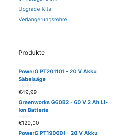
Upgrade Kits
Verlängerungsrohre
Produkte
PowerG PT201101 - 20 V Akku
Säbelsäge
€
49,99
0
v
Greenworks G60B2 - 60 V 2 Ah Li-
o
n
Ion Batterie
5
€
129,00
0
v
PowerG PT190601 - 20 V Akku
o