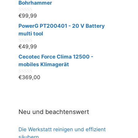
n
Bohrhammer
5
€
99,99
0
v
PowerG PT200401 - 20 V Battery
o
n
multi tool
5
€
49,99
0
v
Cecotec Force Clima 12500 -
o
n
mobiles Klimagerät
5
€
369,00
0
v
o
n
5
Neu und beachtenswert
Die Werkstatt reinigen und effizient
säubern