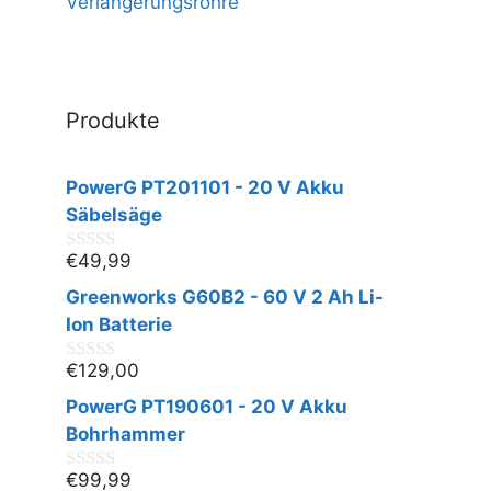
Verlängerungsrohre
Produkte
PowerG PT201101 - 20 V Akku
Säbelsäge
€
49,99
0
v
Greenworks G60B2 - 60 V 2 Ah Li-
o
n
Ion Batterie
5
€
129,00
0
v
PowerG PT190601 - 20 V Akku
o
n
Bohrhammer
5
€
99,99
0